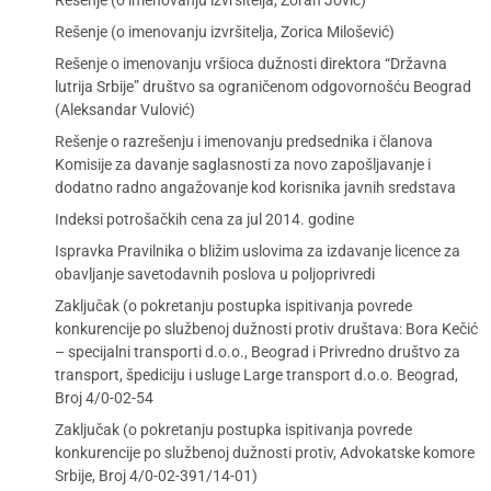
Rešenje (o imenovanju izvršitelja, Zoran Jović)
Rešenje (o imenovanju izvršitelja, Zorica Milošević)
Rešenje o imenovanju vršioca dužnosti direktora “Državna
lutrija Srbije” društvo sa ograničenom odgovornošću Beograd
(Aleksandar Vulović)
Rešenje o razrešenju i imenovanju predsednika i članova
Komisije za davanje saglasnosti za novo zapošljavanje i
dodatno radno angažovanje kod korisnika javnih sredstava
Indeksi potrošačkih cena za jul 2014. godine
Ispravka Pravilnika o bližim uslovima za izdavanje licence za
obavljanje savetodavnih poslova u poljoprivredi
Zaključak (o pokretanju postupka ispitivanja povrede
konkurencije po službenoj dužnosti protiv društava: Bora Kečić
– specijalni transporti d.o.o., Beograd i Privredno društvo za
transport, špediciju i usluge Large transport d.o.o. Beograd,
Broj 4/0-02-54
Zaključak (o pokretanju postupka ispitivanja povrede
konkurencije po službenoj dužnosti protiv, Advokatske komore
Srbije, Broj 4/0-02-391/14-01)