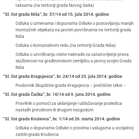
taksama (na teritoriji grada Novog Sada)
“Sl. list grada Niša”, br. 57/14 od 15. jula 2014. godine
Odluka o izmenama i dopunama Odluke o postavljanju manjih
montažnih objekata na javnim površinama na teritoriji grada
Niša
Odluka o komunalnom redu (na teritoriji Grada Niša)
Odluka o utvrđivanju visine naknade za ustanovljenje prava
službenosti na građevinskom zemljištu u javnoj svojini Grada
Niša
“Sl. list grada Kragujevca”, br. 24/14 od 23. jula 2014. godine
Poslovnik Skupštine grada Kragujevca – prečišćen tekst –
“Sl. list grada Čačka”, br. 10/14 od 9. juna 2014. godine
Pravilnik o pomoći za uklanjanje i ublažavanje posledica
nastalih prirodnom ili drugom nezgodom
“Sl. list grada Kruševca”, br. 1/14 od 26. marta 2014. godine
Odluka o dopunama Odluke o pravima i uslugama u socijalnoj
zaštiti grada Kruševca