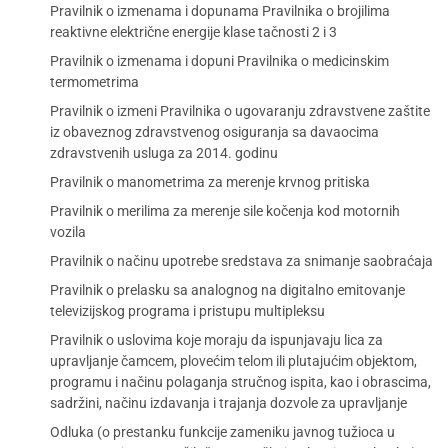
Pravilnik o izmenama i dopunama Pravilnika o brojilima
reaktivne električne energije klase tačnosti 2 i 3
Pravilnik o izmenama i dopuni Pravilnika o medicinskim
termometrima
Pravilnik o izmeni Pravilnika o ugovaranju zdravstvene zaštite
iz obaveznog zdravstvenog osiguranja sa davaocima
zdravstvenih usluga za 2014. godinu
Pravilnik o manometrima za merenje krvnog pritiska
Pravilnik o merilima za merenje sile kočenja kod motornih
vozila
Pravilnik o načinu upotrebe sredstava za snimanje saobraćaja
Pravilnik o prelasku sa analognog na digitalno emitovanje
televizijskog programa i pristupu multipleksu
Pravilnik o uslovima koje moraju da ispunjavaju lica za
upravljanje čamcem, plovećim telom ili plutajućim objektom,
programu i načinu polaganja stručnog ispita, kao i obrascima,
sadržini, načinu izdavanja i trajanja dozvole za upravljanje
Odluka (o prestanku funkcije zameniku javnog tužioca u