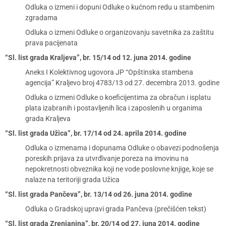
Odluka o izmeni i dopuni Odluke o kućnom redu u stambenim
zgradama
Odluka o izmeni Odluke o organizovanju savetnika za zaštitu
prava pacijenata
“Sl. list grada Kraljeva”, br. 15/14 od 12. juna 2014. godine
Aneks I Kolektivnog ugovora JP “Opštinska stambena
agencija” Kraljevo broj 4783/13 od 27. decembra 2013. godine
Odluka o izmeni Odluke o koeficijentima za obračun i isplatu
plata izabranih i postavljenih lica i zaposlenih u organima
grada Kraljeva
“Sl. list grada Užica”, br. 17/14 od 24. aprila 2014. godine
Odluka o izmenama i dopunama Odluke o obavezi podnošenja
poreskih prijava za utvrđivanje poreza na imovinu na
nepokretnosti obveznika koji ne vode poslovne knjige, koje se
nalaze na teritoriji grada Užica
“Sl. list grada Pančeva”, br. 13/14 od 26. juna 2014. godine
Odluka o Gradskoj upravi grada Pančeva (prečišćen tekst)
“Sl. list grada Zrenjanina”, br. 20/14 od 27. juna 2014. godine