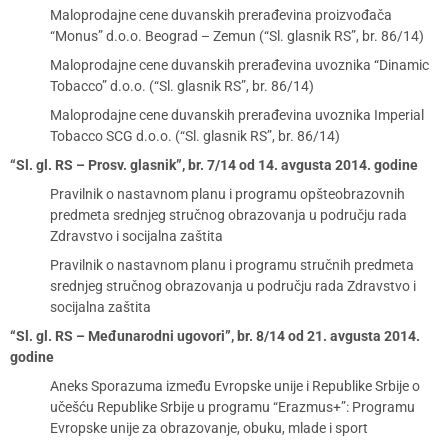
Maloprodajne cene duvanskih prerađevina proizvođača
“Monus” d.o.o. Beograd – Zemun (“Sl. glasnik RS”, br. 86/14)
Maloprodajne cene duvanskih prerađevina uvoznika “Dinamic
Tobacco” d.o.o. (“Sl. glasnik RS”, br. 86/14)
Maloprodajne cene duvanskih prerađevina uvoznika Imperial
Tobacco SCG d.o.o. (“Sl. glasnik RS”, br. 86/14)
“Sl. gl. RS – Prosv. glasnik”, br. 7/14 od 14. avgusta 2014. godine
Pravilnik o nastavnom planu i programu opšteobrazovnih
predmeta srednjeg stručnog obrazovanja u području rada
Zdravstvo i socijalna zaštita
Pravilnik o nastavnom planu i programu stručnih predmeta
srednjeg stručnog obrazovanja u području rada Zdravstvo i
socijalna zaštita
“Sl. gl. RS – Međunarodni ugovori”, br. 8/14 od 21. avgusta 2014.
godine
Aneks Sporazuma između Evropske unije i Republike Srbije o
učešću Republike Srbije u programu “Erazmus+”: Programu
Evropske unije za obrazovanje, obuku, mlade i sport