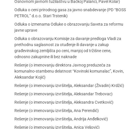
Osnovnom javnom tužilaštvu u Bačkoj Palanci, Pavel Kolar)
Odluka o ceni prirodnog gasa za javno snabdevanje (PD “BOSS
PETROL” d.o.o. Stari Trstenik)
Odluka o izmenama Odluke o obrazovanju Saveta za reformu
javne uprave
Odluka o obrazovanju Komisije za davanje predloga Vladi za
prethodnu saglasnost za otuđenje ili davanje u zakup
građevinskog zemljišta po ceni, manjoj od tržišne cene,
odnosno zakupnine ili bez naknade
Rešenje (o imenovanju direktora Javnog preduzeća za
komunalno-stambenu delatnost “Kovinski komunalac”, Kovin,
Aleksandar Kojić)
Rešenje (o imenovanju izvršitelja, Aleksandar (Živadin) Krdžić)
Rešenje (o imenovanju izvršitelja, Aleksandar Trebovac)
Rešenje (o imenovanju izvršitelja, Aleksandra Cvetković)
Rešenje (o imenovanju izvršitelja, Ana Perendić)
Rešenje (o imenovanju izvršitelja, Andrija Anđelković)
Rešenje (o imenovanju izvršitelja, Anica Veljović)