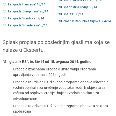
"Sl. list opštine Kikinda" 16/14
"Sl. list grada Pančeva" 13/14
"Sl. list opštine Inđija" 5/14
"Sl. list grada Zrenjanina" 20/14
"Sl. list CG" 30/14
"Sl. list grada Sombora" 7/14
"Sl. glasnik Republike Srpske" 64/14
"Sl. list grada Smedereva" 3/14
Spisak propisa po poslednjim glasilima koja se
nalaze u Ekspertu:
“Sl. glasnik RS”, br. 86/14 od 15. avgusta 2014. godine
Uredba o izmenama Uredbe o utvrđivanju Programa
upravljanja vodama u 2014. godini
Uredba o utvrđivanju Državnog programa obnove oštećenih
vodnih objekata za uređenje vodotoka, vodnih objekata za
zaštitu od poplava, erozije i bujica i vodnih objekata za
odvodnjavanje
Uredba o utvrđivanju Državnog programa obnove u sektoru
saobraćaja