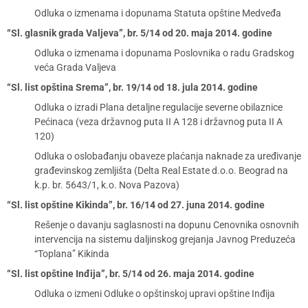
Odluka o izmenama i dopunama Statuta opštine Medveđa
“Sl. glasnik grada Valjeva”, br. 5/14 od 20. maja 2014. godine
Odluka o izmenama i dopunama Poslovnika o radu Gradskog
veća Grada Valjeva
“Sl. list opština Srema”, br. 19/14 od 18. jula 2014. godine
Odluka o izradi Plana detaljne regulacije severne obilaznice
Pećinaca (veza državnog puta II A 128 i državnog puta II A
120)
Odluka o oslobađanju obaveze plaćanja naknade za uređivanje
građevinskog zemljišta (Delta Real Estate d.o.o. Beograd na
k.p. br. 5643/1, k.o. Nova Pazova)
“Sl. list opštine Kikinda”, br. 16/14 od 27. juna 2014. godine
Rešenje o davanju saglasnosti na dopunu Cenovnika osnovnih
intervencija na sistemu daljinskog grejanja Javnog Preduzeća
“Toplana” Kikinda
“Sl. list opštine Inđija”, br. 5/14 od 26. maja 2014. godine
Odluka o izmeni Odluke o opštinskoj upravi opštine Inđija