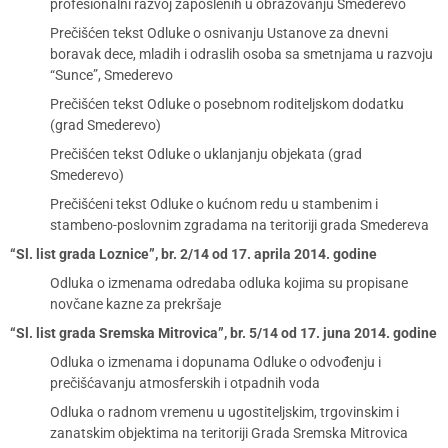
profesionalni razvoj zaposlenih u obrazovanju Smederevo
Prečišćen tekst Odluke o osnivanju Ustanove za dnevni
boravak dece, mladih i odraslih osoba sa smetnjama u razvoju
“Sunce”, Smederevo
Prečišćen tekst Odluke o posebnom roditeljskom dodatku
(grad Smederevo)
Prečišćen tekst Odluke o uklanjanju objekata (grad
Smederevo)
Prečišćeni tekst Odluke o kućnom redu u stambenim i
stambeno-poslovnim zgradama na teritoriji grada Smedereva
“Sl. list grada Loznice”, br. 2/14 od 17. aprila 2014. godine
Odluka o izmenama odredaba odluka kojima su propisane
novčane kazne za prekršaje
“Sl. list grada Sremska Mitrovica”, br. 5/14 od 17. juna 2014. godine
Odluka o izmenama i dopunama Odluke o odvođenju i
prečišćavanju atmosferskih i otpadnih voda
Odluka o radnom vremenu u ugostiteljskim, trgovinskim i
zanatskim objektima na teritoriji Grada Sremska Mitrovica