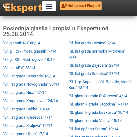
Pristup bazi Ekspert
Poslednja glasila i propisi u Ekspertu od
25.08.2014.
"Sl. glasnik RS" 86/14
"Sl. list grada Loznice" 2/14
"Sl. gl. RS - Prosv. glasnik" 7/14
"Sl. list grada Sremska Mitrovica"
5/14
"Sl. gl. RS - Međ. ugovori" 8/14
"Sl. list grada Zaječara" 29/14
"Sl. list APV" 28/14
"Sl. list grada Subotice" 28/14
"Sl. list grada Beograda" 62/14
"Sl. l. gr. Šapca i opšt. Bogatić, Vlad. i
"Sl. list grada Novog Sada" 35/14
Koc." 13/14
"Sl. list grada Niša" 57/14
"Sl. glasnik grada Požarevca" 4/14
"Sl. list grada Kragujevca" 24/14
"Sl. glasnik grada Jagodina" 7-1/14
"Sl. list grada Čačka" 10/14
"Sl. glasnik grada Leskovca" 10/14
"Sl. list grada Kruševca" 1/14
"Sl. glasnik grada Valjeva" 5/14
"Sl. list grada Kraljeva" 15/14
"Sl. list opština Srema" 19/14
"Sl. list grada Užica" 17/14