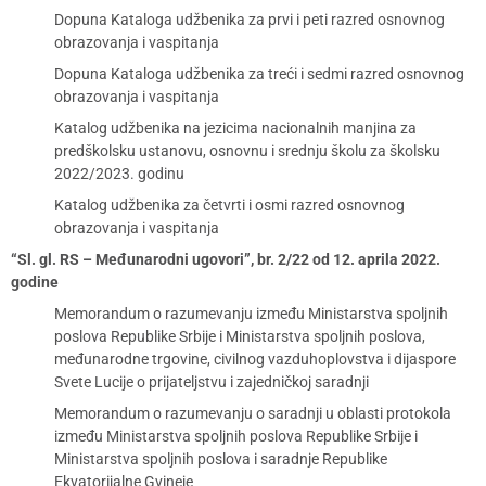
Dopuna Kataloga udžbenika za prvi i peti razred osnovnog
obrazovanja i vaspitanja
Dopuna Kataloga udžbenika za treći i sedmi razred osnovnog
obrazovanja i vaspitanja
Katalog udžbenika na jezicima nacionalnih manjina za
predškolsku ustanovu, osnovnu i srednju školu za školsku
2022/2023. godinu
Katalog udžbenika za četvrti i osmi razred osnovnog
obrazovanja i vaspitanja
“Sl. gl. RS – Međunarodni ugovori”, br. 2/22 od 12. aprila 2022.
godine
Memorandum o razumevanju između Ministarstva spoljnih
poslova Republike Srbije i Ministarstva spoljnih poslova,
međunarodne trgovine, civilnog vazduhoplovstva i dijaspore
Svete Lucije o prijateljstvu i zajedničkoj saradnji
Memorandum o razumevanju o saradnji u oblasti protokola
između Ministarstva spoljnih poslova Republike Srbije i
Ministarstva spoljnih poslova i saradnje Republike
Ekvatorijalne Gvineje