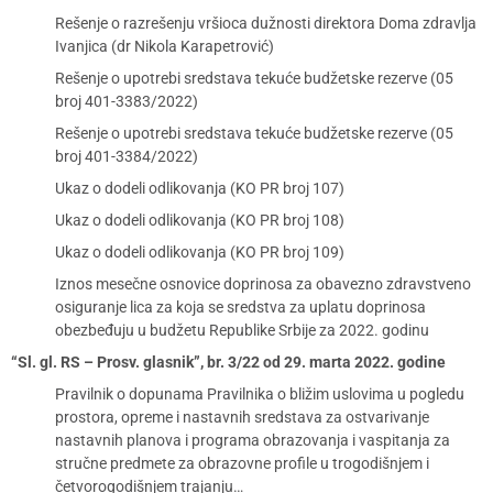
Rešenje o razrešenju vršioca dužnosti direktora Doma zdravlja
Ivanjica (dr Nikola Karapetrović)
Rešenje o upotrebi sredstava tekuće budžetske rezerve (05
broj 401-3383/2022)
Rešenje o upotrebi sredstava tekuće budžetske rezerve (05
broj 401-3384/2022)
Ukaz o dodeli odlikovanja (KO PR broj 107)
Ukaz o dodeli odlikovanja (KO PR broj 108)
Ukaz o dodeli odlikovanja (KO PR broj 109)
Iznos mesečne osnovice doprinosa za obavezno zdravstveno
osiguranje lica za koja se sredstva za uplatu doprinosa
obezbeđuju u budžetu Republike Srbije za 2022. godinu
“Sl. gl. RS – Prosv. glasnik”, br. 3/22 od 29. marta 2022. godine
Pravilnik o dopunama Pravilnika o bližim uslovima u pogledu
prostora, opreme i nastavnih sredstava za ostvarivanje
nastavnih planova i programa obrazovanja i vaspitanja za
stručne predmete za obrazovne profile u trogodišnjem i
četvorogodišnjem trajanju…