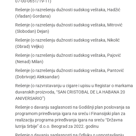
07-00-0651/19-11)
Rešenje (o razrešenju dužnosti sudskog veštaka, Hadžić
(Vladan) Gordana)
Rešenje (o razrešenju dužnosti sudskog veštaka, Mitrović
(Slobodan) Dejan)
Rešenje (o razrešenju dužnosti sudskog veštaka, Nikolić
(Obrad) Veljko)
Rešenje (o razrešenju dužnosti sudskog veštaka, Pajović
(Nenad) Milan)
Rešenje (o razrešenju dužnosti sudskog veštaka, Pantović
(Dobrivoje) Aleksandar)
Rešenje (o razvrstavanju u cigare i upisu u Registar o markama
duvanskih proizvoda, “SAN CRISTOBAL DE LA HABANA 20
ANIVERSARIO”)
Rešenje o davanju saglasnosti na Godišnji plan poslovanja sa
programom priređivanja igara na sreću i Finansijski plan za
realizaciju programa priređivanja igara na sreću “Državna
lutrija Srbije” d.o.o. Beograd za 2022. godinu
Rešenje o davanju saglasnosti na Odluku o uspostavljanju