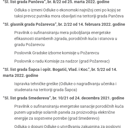
“Sl. list grada Pančeva”, br. 8/22 od 25. marta 2022. godine
Odluka o izmeni Odluke o ekonomski najnižoj ceni po kojoj se
taksi prevoz putnika mora obavljati na teritoriji grada Pančeva
“Sl. glasnik grada Požarevca”, br. 2/22 od 14. februara 2022. godine
Pravilnik o sufinansiranju mera poboljšanja energetske
efikasnosti stambenih zgrada, porodičnih kuća i stanova u
gradu Požarevcu
Poslovnik Gradske izborne komisije u Požarevcu
Poslovnik o radu Komisije za nadzor (grad Požarevac)
“Sl. list grada Šapca i opšt. Bogatić, Vlad. i Koc.”, br. 5/22 od 14.
marta 2022. godine
Ispravka tehničke greške (Odluke o nagrađivanju učenika i
studenata na teritoriji grada Šapca)
“Sl. list grada Smedereva”, br. 10/21 od 24. decembra 2021. godine
Pravilnik o sufinansiranju energetske sanacije porodičnih kuća
putem ugradnje solarnih panela za proizvodnju električne
energije za sopstvene potrebe (grad Smederevo)
Odluka o dopuni Odluke o utvrđivanju zakupnina za poslovni