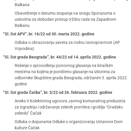
Balkana
Obaveštenje o datumu stupanja na snagu Sporazuma o
uslovima za slobodan pristup tržištu rada na Zapadnom
Balkanu
“Sl. list APV”, br. 16/22 od 30. marta 2022. godine
Odluka o obrazovanju saveta za rodnu ravnopravnost (AP
Vojvodina)
“Sl. list grada Beograda”, br. 44/22 od 14. aprila 2022. godine
Rešenje o sprovođenju ponovnog glasanja na biračkim
mestima na kojima je poništeno glasanje na izborima za
odbornike Skupštine grada Beograda, održanim 3. aprila 2022.
godine
“Sl. list grada Čačka”, br. 5/22 od 26. februara 2022. godine
Aneks II Kolektivnog ugovora Javnog komunalnog preduzeća
za izgradnju i održavanje zelenih površina i groblja “Gradsko
zelenilo” Čačak
Odluka o dopunama Odluke o organizovanju Ustanove Dom
kulture Čačak