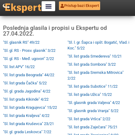
Pristup bazi Ekspert
Poslednja glasila i propisi u Ekspertu od
27.04.2022.
"Sl. glasnik RS" 49/22
"Sl. l. gr. Šapca i opšt. Bogatić, Vlad. i
Koc." 5/22
"Sl. gl. RS - Prosv. glasnik" 3/22
"Sl. list grada Smedereva" 10/21
"Sl. gl. RS - Međ. ugovori" 2/22
"Sl. list grada Sombora" 3/22
"Sl. list APV" 16/22
"Sl. list grada Sremska Mitrovica"
"Sl. list grada Beograda" 44/22
2/22
"Sl. list grada Čačka" 5/22
"Sl. list grada Subotice" 11/22
"Sl. gl. grada Jagodina" 4/22
"Sl. list grada Užica" 15/22
"Sl. list grada Kikinde" 4/22
"Sl. glasnik grada Valjeva" 4/22
"Sl. list grada Kragujevca" 15/22
"Sl. glasnik grada Vranja" 5/22
"Sl. list grada Kraljeva" 4/22
"Sl. list grada Vršca" 2/22
"Sl. list grada Kruševca" 23/21
"Sl. list grada Zaječara" 75/21
"Sl. gl. grada Leskovca" 7/22