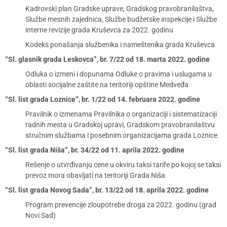
Kadrovski plan Gradske uprave, Gradskog pravobranilaštva,
Službe mesnih zajednica, Službe budžetske inspekcije i Službe
interne revizije grada Kruševca za 2022. godinu
Kodeks ponašanja službenika i nameštenika grada Kruševca
“Sl. glasnik grada Leskovca”, br. 7/22 od 18. marta 2022. godine
Odluka o izmeni i dopunama Odluke o pravima i uslugama u
oblasti socijalne zaštite na teritoriji opštine Medveđa
“Sl. list grada Loznice”, br. 1/22 od 14. februara 2022. godine
Pravilnik o izmenama Pravilnika o organizaciji i sistematizaciji
radnih mesta u Gradskoj upravi, Gradskom pravobranilaštvu
stručnim službama i posebnim organizacijama grada Loznice
“Sl. list grada Niša”, br. 34/22 od 11. aprila 2022. godine
Rešenje o utvrđivanju cene u okviru taksi tarife po kojoj se taksi
prevoz mora obavljati na teritoriji Grada Niša
“Sl. list grada Novog Sada”, br. 13/22 od 18. aprila 2022. godine
Program prevencije zloupotrebe droga za 2022. godinu (grad
Novi Sad)