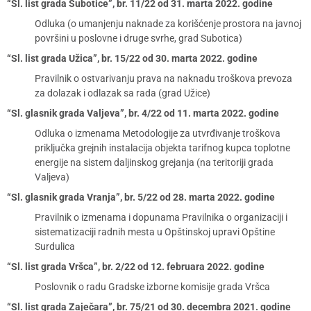
“Sl. list grada Subotice”, br. 11/22 od 31. marta 2022. godine
Odluka (o umanjenju naknade za korišćenje prostora na javnoj
površini u poslovne i druge svrhe, grad Subotica)
“Sl. list grada Užica”, br. 15/22 od 30. marta 2022. godine
Pravilnik o ostvarivanju prava na naknadu troškova prevoza
za dolazak i odlazak sa rada (grad Užice)
“Sl. glasnik grada Valjeva”, br. 4/22 od 11. marta 2022. godine
Odluka o izmenama Metodologije za utvrđivanje troškova
priključka grejnih instalacija objekta tarifnog kupca toplotne
energije na sistem daljinskog grejanja (na teritoriji grada
Valjeva)
“Sl. glasnik grada Vranja”, br. 5/22 od 28. marta 2022. godine
Pravilnik o izmenama i dopunama Pravilnika o organizaciji i
sistematizaciji radnih mesta u Opštinskoj upravi Opštine
Surdulica
“Sl. list grada Vršca”, br. 2/22 od 12. februara 2022. godine
Poslovnik o radu Gradske izborne komisije grada Vršca
“Sl. list grada Zaječara”, br. 75/21 od 30. decembra 2021. godine