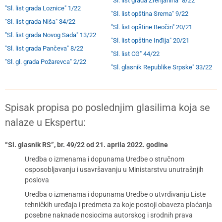
"Sl. list grada Zrenjanina" 8/22
"Sl. list grada Loznice" 1/22
"Sl. list opština Srema" 9/22
"Sl. list grada Niša" 34/22
"Sl. list opštine Beočin" 20/21
"Sl. list grada Novog Sada" 13/22
"Sl. list opštine Inđija" 20/21
"Sl. list grada Pančeva" 8/22
"Sl. list CG" 44/22
"Sl. gl. grada Požarevca" 2/22
"Sl. glasnik Republike Srpske" 33/22
Spisak propisa po poslednjim glasilima koja se
nalaze u Ekspertu:
“Sl. glasnik RS”, br. 49/22 od 21. aprila 2022. godine
Uredba o izmenama i dopunama Uredbe o stručnom
osposobljavanju i usavršavanju u Ministarstvu unutrašnjih
poslova
Uredba o izmenama i dopunama Uredbe o utvrđivanju Liste
tehničkih uređaja i predmeta za koje postoji obaveza plaćanja
posebne naknade nosiocima autorskog i srodnih prava