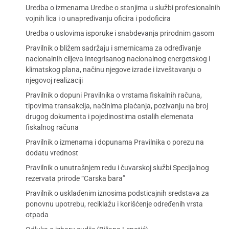
Uredba o izmenama Uredbe o stanjima u službi profesionalnih
vojnih lica i o unapređivanju oficira i podoficira
Uredba o uslovima isporuke i snabdevanja prirodnim gasom
Pravilnik o bližem sadržaju i smernicama za određivanje
nacionalnih ciljeva Integrisanog nacionalnog energetskog i
klimatskog plana, načinu njegove izrade i izveštavanju o
njegovoj realizaciji
Pravilnik o dopuni Pravilnika o vrstama fiskalnih računa,
tipovima transakcija, načinima plaćanja, pozivanju na broj
drugog dokumenta i pojedinostima ostalih elemenata
fiskalnog računa
Pravilnik o izmenama i dopunama Pravilnika o porezu na
dodatu vrednost
Pravilnik o unutrašnjem redu i čuvarskoj službi Specijalnog
rezervata prirode “Carska bara”
Pravilnik o usklađenim iznosima podsticajnih sredstava za
ponovnu upotrebu, reciklažu i korišćenje određenih vrsta
otpada