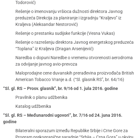
Todorović)
Rešenje o imenovanju vršioca dužnosti direktora Javnog
preduzeća Direkcija za planiranje i izgradnju “Kraljevo” iz
Kraljeva (Aleksandar Nestorović)
Rešenje o prestanku sudijske funkcije (Vesna Vukas)
Rešenje o razrešenju direktora Javnog energetskog preduzeća
“Toplana” iz Kraljeva (Dragan Arsenijević)
Naredba o dopuni Naredbe o vremenu otvorenosti aerodroma
za odvijanje javnog avio-prevoza
Maloprodajne cene duvanskih prerađevina proizvođača British
American Tobacco Vranje a.d. (“Sl. glasnik RS”, br. 64/16)
“Sl. gl. RS – Prosv. glasnik”, br. 9/16 od 1. jula 2016. godine
Pravilnik o planu udžbenika
Katalog udžbenika
“Sl. gl. RS – Međunarodni ugovori”, br. 7/16 od 24. juna 2016.
godine
Bilateralni sporazum između Republike Srbije i Crne Gore za
Program prekogranične saradnje “Srbija – Crna Gora” u okviru