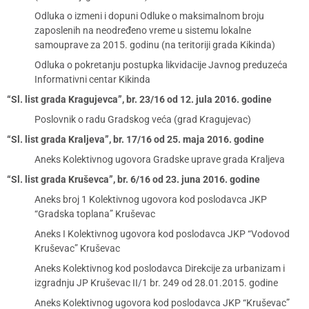
Odluka o izmeni i dopuni Odluke o maksimalnom broju
zaposlenih na neodređeno vreme u sistemu lokalne
samouprave za 2015. godinu (na teritoriji grada Kikinda)
Odluka o pokretanju postupka likvidacije Javnog preduzeća
Informativni centar Kikinda
“Sl. list grada Kragujevca”, br. 23/16 od 12. jula 2016. godine
Poslovnik o radu Gradskog veća (grad Kragujevac)
“Sl. list grada Kraljeva”, br. 17/16 od 25. maja 2016. godine
Aneks Kolektivnog ugovora Gradske uprave grada Kraljeva
“Sl. list grada Kruševca”, br. 6/16 od 23. juna 2016. godine
Aneks broj 1 Kolektivnog ugovora kod poslodavca JKP
“Gradska toplana” Kruševac
Aneks I Kolektivnog ugovora kod poslodavca JKP “Vodovod
Kruševac” Kruševac
Aneks Kolektivnog kod poslodavca Direkcije za urbanizam i
izgradnju JP Kruševac II/1 br. 249 od 28.01.2015. godine
Aneks Kolektivnog ugovora kod poslodavca JKP “Kruševac”