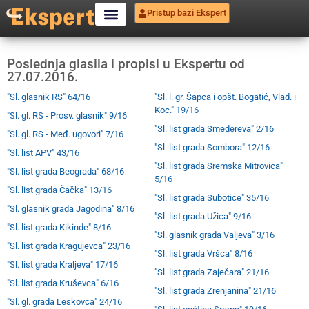
Pristup bazi Ekspert
Poslednja glasila i propisi u Ekspertu od
27.07.2016.
"Sl. glasnik RS" 64/16
"Sl. l. gr. Šapca i opšt. Bogatić, Vlad. i
Koc." 19/16
"Sl. gl. RS - Prosv. glasnik" 9/16
"Sl. list grada Smedereva" 2/16
"Sl. gl. RS - Međ. ugovori" 7/16
"Sl. list grada Sombora" 12/16
"Sl. list APV" 43/16
"Sl. list grada Sremska Mitrovica"
"Sl. list grada Beograda" 68/16
5/16
"Sl. list grada Čačka" 13/16
"Sl. list grada Subotice" 35/16
"Sl. glasnik grada Jagodina" 8/16
"Sl. list grada Užica" 9/16
"Sl. list grada Kikinde" 8/16
"Sl. glasnik grada Valjeva" 3/16
"Sl. list grada Kragujevca" 23/16
"Sl. list grada Vršca" 8/16
"Sl. list grada Kraljeva" 17/16
"Sl. list grada Zaječara" 21/16
"Sl. list grada Kruševca" 6/16
"Sl. list grada Zrenjanina" 21/16
"Sl. gl. grada Leskovca" 24/16