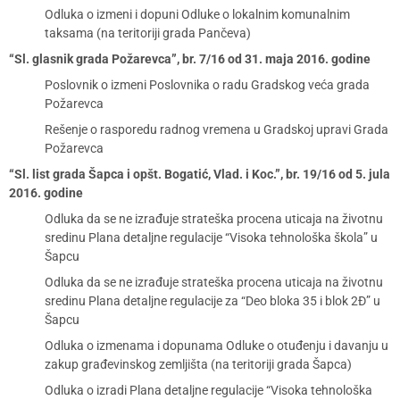
Odluka o izmeni i dopuni Odluke o lokalnim komunalnim
taksama (na teritoriji grada Pančeva)
“Sl. glasnik grada Požarevca”, br. 7/16 od 31. maja 2016. godine
Poslovnik o izmeni Poslovnika o radu Gradskog veća grada
Požarevca
Rešenje o rasporedu radnog vremena u Gradskoj upravi Grada
Požarevca
“Sl. list grada Šapca i opšt. Bogatić, Vlad. i Koc.”, br. 19/16 od 5. jula
2016. godine
Odluka da se ne izrađuje strateška procena uticaja na životnu
sredinu Plana detaljne regulacije “Visoka tehnološka škola” u
Šapcu
Odluka da se ne izrađuje strateška procena uticaja na životnu
sredinu Plana detaljne regulacije za “Deo bloka 35 i blok 2Đ” u
Šapcu
Odluka o izmenama i dopunama Odluke o otuđenju i davanju u
zakup građevinskog zemljišta (na teritoriji grada Šapca)
Odluka o izradi Plana detaljne regulacije “Visoka tehnološka