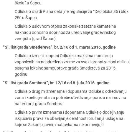
škola” u Šapcu
Odluka o izradi Plana detaljne regulacije za “Deo bloka 35 i blok
2Đ” u Šapcu
Odluka o uslovnom otpisu zakonske zatezne kamate na
naknadu odnosno doprinos za uređivanje građevinskog
zemljišta (grad Šabac)
“Sl. list grada Smedereva”, br. 2/16 od 1. marta 2016. godine
Odluka o izmeni i dopuni Odluke o maksimalnom broju
zaposlenih na neodređeno vreme za svaki organizacioni oblik u
sistemu lokalne samouprave grada Smedereva za 2015.
godinu
“Sl. list grada Sombora”, br. 12/16 od 8. jula 2016. godine
Odluka o drugim izmenama i dopunama Odluke o određivanju
zona i koeficijenata za potrebe utvrđivanja poreza na imovinu
na teritoriji grada Sombora
Odluka o prvim izmenama i dopunama Odluke o dodeljivanju
isključivih prava za obavljanje delatnosti pružanja usluga na
koje se Zakon o javnim nabavkama ne primenjuje