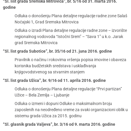
“Sl. list grada Sremska Mitrovica”, br. 5/16 od 31. marta 2016.
godine
Odluka o donošenju Plana detaljne regulacije radne zone Salaš
Noćajski 1, Grad Sremska Mitrovica
Odluka o izradi Plana detaljne regulacije radne zone – izvorište
regionalnog vodovoda “Istočni Srem” – “Sava 1” u k.o. Jarak
grad Sremska Mitrovica
“Sl. list grada Subotice”, br. 35/16 od 21. juna 2016. godine
Pravilnik o načinu i rokovima vršenja popisa imovine i obaveza
korisnika budžetskih sredstava i usklađivanja
knjigovodstvenog sa stvarnim stanjem
“Sl. list grada Užica”, br. 9/16 od 11. aprila 2016. godine
Odluka o donošenju Plana detaljne regulacije “Prvi partizan”
Užice – Bela Zemlja – Ljubanje
Odluka o izmeni i dopuni Odluke o maksimalnom broju
zaposlenih na neodređeno vreme za svaki organizacioni oblik u
sistemu grada Užica za 2015. godinu
“Sl. glasnik grada Valjeva”, br. 3/16 od 9. marta 2016. godine