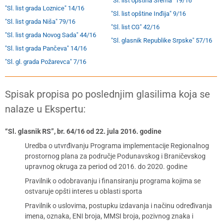
"Sl. list opština Srema" 19/16
"Sl. list grada Loznice" 14/16
"Sl. list opštine Inđija" 9/16
"Sl. list grada Niša" 79/16
"Sl. list CG" 42/16
"Sl. list grada Novog Sada" 44/16
"Sl. glasnik Republike Srpske" 57/16
"Sl. list grada Pančeva" 14/16
"Sl. gl. grada Požarevca" 7/16
Spisak propisa po poslednjim glasilima koja se
nalaze u Ekspertu:
“Sl. glasnik RS”, br. 64/16 od 22. jula 2016. godine
Uredba o utvrđivanju Programa implementacije Regionalnog
prostornog plana za područje Podunavskog i Braničevskog
upravnog okruga za period od 2016. do 2020. godine
Pravilnik o odobravanju i finansiranju programa kojima se
ostvaruje opšti interes u oblasti sporta
Pravilnik o uslovima, postupku izdavanja i načinu određivanja
imena, oznaka, ENI broja, MMSI broja, pozivnog znaka i