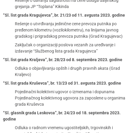
Rešenje o davanju saglasnosti na cene usluga daljinskog
grejanja JP “Toplana” Kikinda
“Sl. list grada Kragujevca”, br. 21/23 od 11. avgusta 2023. godine
Rešenje o utvrđivanju jedinične cene prevoza putnika po
pređenom kilometru (vozilokilometru), na linijama javnog
gradskog i prigradskog prevoza putnika (Grad Kragujevac)
Zaključak o organizaciji poslova vezanih za uređivanje i
izdavanje “Službenog lista grada Kragujevca”
“Sl. list grada Kraljeva”, br. 28/23 od 8. septembra 2023. godine
Odluka o objavljivanju opštih i drugih pravnih akata (Grad
Kraljevo)
“Sl. list grada Kruševca”, br. 13/23 od 31. avgusta 2023. godine
Pojedinačni kolektivni ugovor o izmenama i dopunama
Pojedinačnog kolektivnog ugovora za zaposlene u organima
grada Kruševca
“Sl. glasnik grada Leskovca”, br. 24/23 od 18. septembra 2023.
godine
Odluka o radnom vremenu ugostiteljskih, trgovinskih i