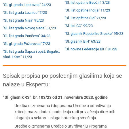
"Sl. list opštine Beočin" 3/23
"Sl. gl. grada Leskovca" 24/23
"Sl. list opštine Inđija" 11/23
"Sl. list grada Loznice" 7/23
"Sl. list opštine Šid" 21/23
"Sl. list grada Niša" 95/23
"Sl. list CG" 99/23
"Sl. list grada Novog Sada" 51/23
"Sl. glasnik Republike Srpske" 95/23
"Sl. list grada Pančeva" 34/23
"Sl. glasnik BiH" 63/23
"Sl. gl. grada Požarevca" 7/23
"Sl. novine Federacije BiH" 81/23
"Sl. list grada Šapca i opšt. Bogatić,
Vlad. i Koc." 11/23
Spisak propisa po poslednjim glasilima koja se
nalaze u Ekspertu:
“Sl. glasnik RS”, br. 103/23 od 21. novembra 2023. godine
Uredba o izmenama i dopunama Uredbe o određivanju
kriterijuma za dodelu podsticaja radi privlačenja direktnih
ulaganja u sektoru usluga hotelskog smeštaja
Uredba o izmenama Uredbe o utvrđivanju Programa