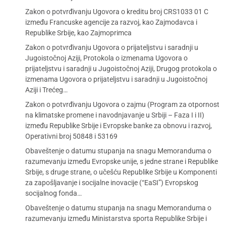
Zakon o potvrđivanju Ugovora o kreditu broj CRS1033 01 C
između Francuske agencije za razvoj, kao Zajmodavca i
Republike Srbije, kao Zajmoprimca
Zakon o potvrđivanju Ugovora o prijateljstvu i saradnji u
Jugoistočnoj Aziji, Protokola o izmenama Ugovora o
prijateljstvu i saradnji u Jugoistočnoj Aziji, Drugog protokola o
izmenama Ugovora o prijateljstvu i saradnji u Jugoistočnoj
Aziji i Trećeg…
Zakon o potvrđivanju Ugovora o zajmu (Program za otpornost
na klimatske promene i navodnjavanje u Srbiji – Faza I i II)
između Republike Srbije i Evropske banke za obnovu i razvoj,
Operativni broj 50848 i 53169
Obaveštenje o datumu stupanja na snagu Memoranduma o
razumevanju između Evropske unije, s jedne strane i Republike
Srbije, s druge strane, o učešću Republike Srbije u Komponenti
za zapošljavanje i socijalne inovacije (“EaSI”) Evropskog
socijalnog fonda…
Obaveštenje o datumu stupanja na snagu Memoranduma o
razumevanju između Ministarstva sporta Republike Srbije i