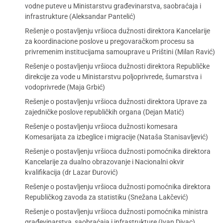
vodne puteve u Ministarstvu građevinarstva, saobraćaja i
infrastrukture (Aleksandar Pantelić)
Rešenje o postavljenju vršioca dužnosti direktora Kancelarije
za koordinacione poslove u pregovaračkom procesu sa
privremenim institucijama samouprave u Prištini (Milan Ravić)
Rešenje o postavljenju vršioca dužnosti direktora Republičke
direkcije za vode u Ministarstvu poljoprivrede, šumarstva i
vodoprivrede (Maja Grbić)
Rešenje o postavljenju vršioca dužnosti direktora Uprave za
zajedničke poslove republičkih organa (Dejan Matić)
Rešenje o postavljenju vršioca dužnosti komesara
Komesarijata za izbeglice i migracije (Nataša Stanisavljević)
Rešenje o postavljenju vršioca dužnosti pomoćnika direktora
Kancelarije za dualno obrazovanje i Nacionalni okvir
kvalifikacija (dr Lazar Đurović)
Rešenje o postavljenju vršioca dužnosti pomoćnika direktora
Republičkog zavoda za statistiku (Snežana Lakčević)
Rešenje o postavljenju vršioca dužnosti pomoćnika ministra
građevinarstva, saobraćaja i infrastrukture (Ivan Divac)