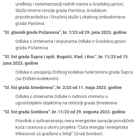
uređenju i sistematizaciji radnih mesta u Gradskoj upravi,
Službi interne revizije grada Pančeva, Gradskom
pravobranilaštvu i Stručnoj službi Lokalnog ombudsmana
grada Pančeva
“Sl. glasnik grada Požarevca”, br. 7/23 od 29. juna 2023. godine
Odluka o izmenama i dopunama Odluke o Gradskoj upravi
grada Požarevca
“Sl. list grada Šapca i opšt. Bogatić, Vlad. i Koc.”, br. 11/23 od 15.
juna 2023. godine
Odluka o usvajanju Etičkog kodeksa funkcionera grada Šapca
(sa Etičkim kodeksom)
“Sl. list grada Smedereva”, br. 2/23 od 11. maja 2023. godine
Odluka o izmenama Odluke o radnom vremenu u
ugostiteljskim objektima na teritoriji grada Smedereva
“Sl. list grada Sombora”, br. 11/23 od 29. avgusta 2023. godine
Pravilnik o sufinansiranju mera energetske sanacije porodičnih
kuća i stanova u okviru projekta “Čista energija i energetska
efikasnost za građane u Srbiji” (Grad Sombor)