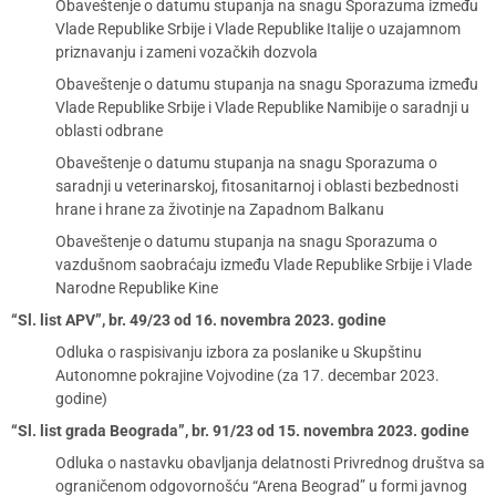
Obaveštenje o datumu stupanja na snagu Sporazuma između
Vlade Republike Srbije i Vlade Republike Italije o uzajamnom
priznavanju i zameni vozačkih dozvola
Obaveštenje o datumu stupanja na snagu Sporazuma između
Vlade Republike Srbije i Vlade Republike Namibije o saradnji u
oblasti odbrane
Obaveštenje o datumu stupanja na snagu Sporazuma o
saradnji u veterinarskoj, fitosanitarnoj i oblasti bezbednosti
hrane i hrane za životinje na Zapadnom Balkanu
Obaveštenje o datumu stupanja na snagu Sporazuma o
vazdušnom saobraćaju između Vlade Republike Srbije i Vlade
Narodne Republike Kine
“Sl. list APV”, br. 49/23 od 16. novembra 2023. godine
Odluka o raspisivanju izbora za poslanike u Skupštinu
Autonomne pokrajine Vojvodine (za 17. decembar 2023.
godine)
“Sl. list grada Beograda”, br. 91/23 od 15. novembra 2023. godine
Odluka o nastavku obavljanja delatnosti Privrednog društva sa
ograničenom odgovornošću “Arena Beograd” u formi javnog