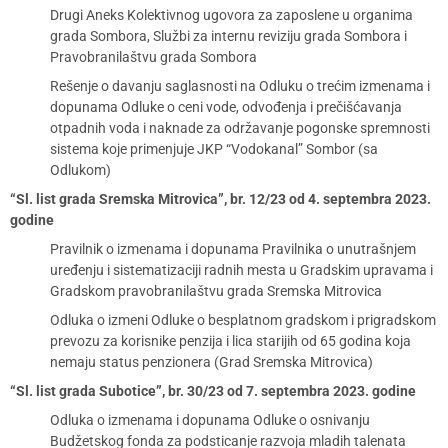
Drugi Aneks Kolektivnog ugovora za zaposlene u organima
grada Sombora, Službi za internu reviziju grada Sombora i
Pravobranilaštvu grada Sombora
Rešenje o davanju saglasnosti na Odluku o trećim izmenama i
dopunama Odluke o ceni vode, odvođenja i prečišćavanja
otpadnih voda i naknade za održavanje pogonske spremnosti
sistema koje primenjuje JKP “Vodokanal” Sombor (sa
Odlukom)
“Sl. list grada Sremska Mitrovica”, br. 12/23 od 4. septembra 2023.
godine
Pravilnik o izmenama i dopunama Pravilnika o unutrašnjem
uređenju i sistematizaciji radnih mesta u Gradskim upravama i
Gradskom pravobranilaštvu grada Sremska Mitrovica
Odluka o izmeni Odluke o besplatnom gradskom i prigradskom
prevozu za korisnike penzija i lica starijih od 65 godina koja
nemaju status penzionera (Grad Sremska Mitrovica)
“Sl. list grada Subotice”, br. 30/23 od 7. septembra 2023. godine
Odluka o izmenama i dopunama Odluke o osnivanju
Budžetskog fonda za podsticanje razvoja mladih talenata