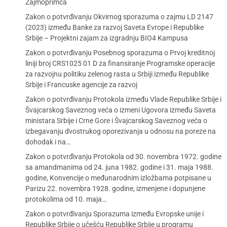
Zajmoprimca
Zakon o potvrđivanju Okvirnog sporazuma o zajmu LD 2147
(2023) između Banke za razvoj Saveta Evrope i Republike
Srbije – Projektni zajam za izgradnju BIO4 Kampusa
Zakon o potvrđivanju Posebnog sporazuma o Prvoj kreditnoj
liniji broj CRS1025 01 D za finansiranje Programske operacije
za razvojnu politiku zelenog rasta u Srbiji između Republike
Srbije i Francuske agencije za razvoj
Zakon o potvrđivanju Protokola između Vlade Republike Srbije i
Švajcarskog Saveznog veća o izmeni Ugovora između Saveta
ministara Srbije i Crne Gore i Švajcarskog Saveznog veća o
izbegavanju dvostrukog oporezivanja u odnosu na poreze na
dohodak i na…
Zakon o potvrđivanju Protokola od 30. novembra 1972. godine
sa amandmanima od 24. juna 1982. godine i 31. maja 1988.
godine, Konvencije o međunarodnim izložbama potpisane u
Parizu 22. novembra 1928. godine, izmenjene i dopunjene
protokolima od 10. maja…
Zakon o potvrđivanju Sporazuma između Evropske unije i
Republike Srbije o učešću Republike Srbije u programu