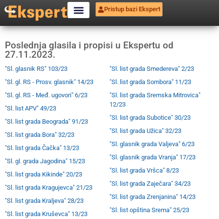
Pristup bazi Ekspert
Poslednja glasila i propisi u Ekspertu od
27.11.2023.
"Sl. glasnik RS" 103/23
"Sl. list grada Smedereva" 2/23
"Sl. gl. RS - Prosv. glasnik" 14/23
"Sl. list grada Sombora" 11/23
"Sl. gl. RS - Međ. ugovori" 6/23
"Sl. list grada Sremska Mitrovica"
12/23
"Sl. list APV" 49/23
"Sl. list grada Subotice" 30/23
"Sl. list grada Beograda" 91/23
"Sl. list grada Užica" 32/23
"Sl. list grada Bora" 32/23
"Sl. glasnik grada Valjeva" 6/23
"Sl. list grada Čačka" 13/23
"Sl. glasnik grada Vranja" 17/23
"Sl. gl. grada Jagodina" 15/23
"Sl. list grada Vršca" 8/23
"Sl. list grada Kikinde" 20/23
"Sl. list grada Zaječara" 34/23
"Sl. list grada Kragujevca" 21/23
"Sl. list grada Zrenjanina" 14/23
"Sl. list grada Kraljeva" 28/23
"Sl. list opština Srema" 25/23
"Sl. list grada Kruševca" 13/23