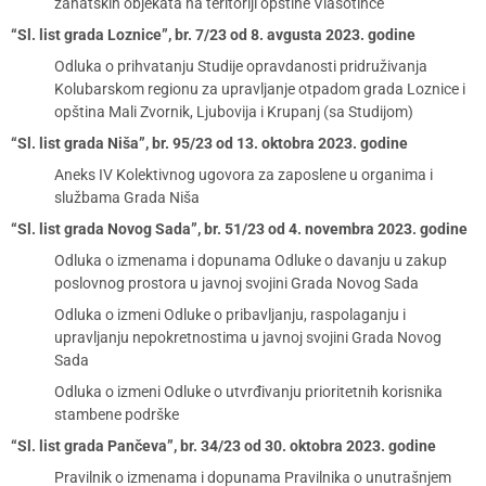
zanatskih objekata na teritoriji opštine Vlasotince
“Sl. list grada Loznice”, br. 7/23 od 8. avgusta 2023. godine
Odluka o prihvatanju Studije opravdanosti pridruživanja
Kolubarskom regionu za upravljanje otpadom grada Loznice i
opština Mali Zvornik, Ljubovija i Krupanj (sa Studijom)
“Sl. list grada Niša”, br. 95/23 od 13. oktobra 2023. godine
Aneks IV Kolektivnog ugovora za zaposlene u organima i
službama Grada Niša
“Sl. list grada Novog Sada”, br. 51/23 od 4. novembra 2023. godine
Odluka o izmenama i dopunama Odluke o davanju u zakup
poslovnog prostora u javnoj svojini Grada Novog Sada
Odluka o izmeni Odluke o pribavljanju, raspolaganju i
upravljanju nepokretnostima u javnoj svojini Grada Novog
Sada
Odluka o izmeni Odluke o utvrđivanju prioritetnih korisnika
stambene podrške
“Sl. list grada Pančeva”, br. 34/23 od 30. oktobra 2023. godine
Pravilnik o izmenama i dopunama Pravilnika o unutrašnjem