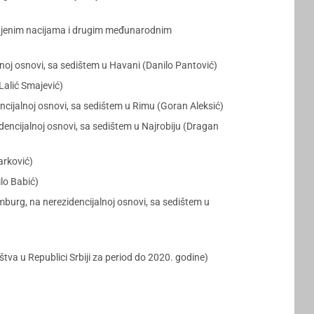
injenim nacijama i drugim međunarodnim
oj osnovi, sa sedištem u Havani (Danilo Pantović)
Lalić Smajević)
cijalnoj osnovi, sa sedištem u Rimu (Goran Aleksić)
encijalnoj osnovi, sa sedištem u Najrobiju (Dragan
arković)
lo Babić)
urg, na nerezidencijalnoj osnovi, sa sedištem u
va u Republici Srbiji za period do 2020. godine)