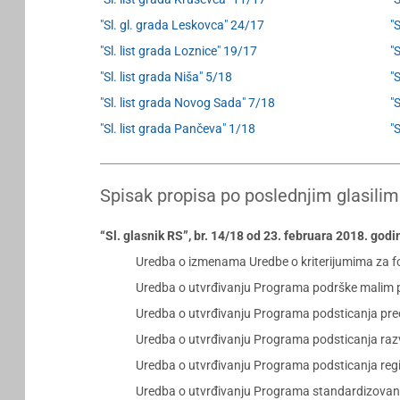
"Sl. gl. grada Leskovca" 24/17
"
"Sl. list grada Loznice" 19/17
"
"Sl. list grada Niša" 5/18
"S
"Sl. list grada Novog Sada" 7/18
"
"Sl. list grada Pančeva" 1/18
"
Spisak propisa po poslednjim glasilim
“Sl. glasnik RS”, br. 14/18 od 23. februara 2018. godi
Uredba o izmenama Uredbe o kriterijumima za for
Uredba o utvrđivanju Programa podrške malim 
Uredba o utvrđivanju Programa podsticanja pred
Uredba o utvrđivanju Programa podsticanja razv
Uredba o utvrđivanju Programa podsticanja regi
Uredba o utvrđivanju Programa standardizovanog