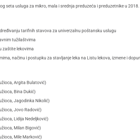
seta usluga za mikro, mala i srednja preduzeća i preduzetnike u 2018. go
dređivanju tarifnih stavova za univerzalnu poštansku uslugu
 javnim tužilaštvima
nu zaštite lekovima
jumima, načinu i postupku za stavljanje leka na Listu lekova, izmene i dopu
žioca, Argita Bulatović)
užioca, Bina Dukić)
užioca, Jagodinka Nikolić)
užioca, Jovo Radović)
žioca, Lidija Nedeljković)
žioca, Milan Bigović)
užioca, Mile Marković)