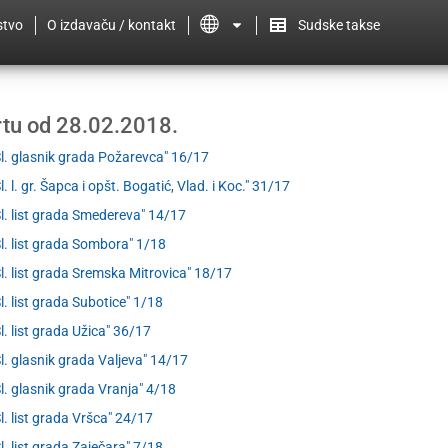
stvo
O izdavaču / kontakt
Sudske takse
ertu od 28.02.2018.
Sl. glasnik grada Požarevca" 16/17
l. l. gr. Šapca i opšt. Bogatić, Vlad. i Koc." 31/17
Sl. list grada Smedereva" 14/17
Sl. list grada Sombora" 1/18
Sl. list grada Sremska Mitrovica" 18/17
Sl. list grada Subotice" 1/18
Sl. list grada Užica" 36/17
Sl. glasnik grada Valjeva" 14/17
Sl. glasnik grada Vranja" 4/18
Sl. list grada Vršca" 24/17
Sl. list grada Zaječara" 7/18