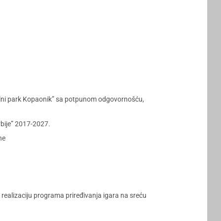
nalni park Kopaonik” sa potpunom odgovornošću,
rbije” 2017-2027.
ne
 realizaciju programa priređivanja igara na sreću