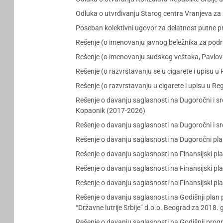
Odluka o utvrđivanju Starog centra Vranjeva za p
Poseban kolektivni ugovor za delatnost putne pr
Rešenje (o imenovanju javnog beležnika za po
Rešenje (o imenovanju sudskog veštaka, Pavlov
Rešenje (o razvrstavanju se u cigarete i upisu u
Rešenje (o razvrstavanju u cigarete i upisu u R
Rešenje o davanju saglasnosti na Dugoročni i s
Kopaonik (2017-2026)
Rešenje o davanju saglasnosti na Dugoročni i sr
Rešenje o davanju saglasnosti na Dugoročni plan
Rešenje o davanju saglasnosti na Finansijski p
Rešenje o davanju saglasnosti na Finansijski pl
Rešenje o davanju saglasnosti na Finansijski pl
Rešenje o davanju saglasnosti na Godišnji plan p
“Državne lutrije Srbije” d.o.o. Beograd za 2018.
Rešenje o davanju saglasnosti na Godišnji pro