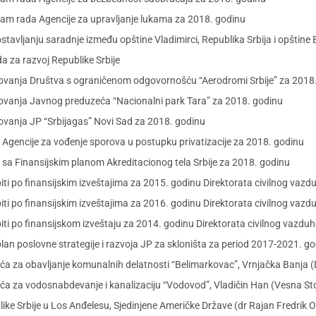
ram rada Agencije za upravljanje lukama za 2018. godinu
tavljanju saradnje između opštine Vladimirci, Republika Srbija i opštine
 za razvoj Republike Srbije
ovanja Društva s ograničenom odgovornošću “Aerodromi Srbije” za 2018
ovanja Javnog preduzeća “Nacionalni park Tara” za 2018. godinu
ovanja JP “Srbijagas” Novi Sad za 2018. godinu
Agencije za vođenje sporova u postupku privatizacije za 2018. godinu
sa Finansijskim planom Akreditacionog tela Srbije za 2018. godinu
ti po finansijskim izveštajima za 2015. godinu Direktorata civilnog vazd
ti po finansijskim izveštajima za 2016. godinu Direktorata civilnog vazd
ti po finansijskom izveštaju za 2014. godinu Direktorata civilnog vazduh
lan poslovne strategije i razvoja JP za skloništa za period 2017-2021. g
a za obavljanje komunalnih delatnosti “Belimarkovac”, Vrnjačka Banja (
a za vodosnabdevanje i kanalizaciju “Vodovod”, Vladičin Han (Vesna Sto
ke Srbije u Los Anđelesu, Sjedinjene Američke Države (dr Rajan Fredrik 