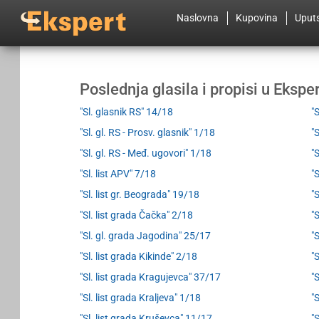
Naslovna
Kupovina
Uput
Poslednja glasila i propisi u Eksp
"Sl. glasnik RS" 14/18
"
"Sl. gl. RS - Prosv. glasnik" 1/18
"S
"Sl. gl. RS - Međ. ugovori" 1/18
"
"Sl. list APV" 7/18
"
"Sl. list gr. Beograda" 19/18
"
"Sl. list grada Čačka" 2/18
"
"Sl. gl. grada Jagodina" 25/17
"
"Sl. list grada Kikinde" 2/18
"
"Sl. list grada Kragujevca" 37/17
"
"Sl. list grada Kraljeva" 1/18
"
"Sl. list grada Kruševca" 11/17
"