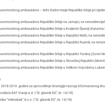
opunomoćenog ambasadora – šefa Stalne misije Republike Srbije pri Ujed
punomoćenog ambasadora Republike Srbije na Jamajci, na nerezidencijaln
punomoćenog ambasadora Republike Srbije u Kraljevini Španiji (Katarina 
punomoćenog ambasadora Republike Srbije u Republici Malti, na nereziden
punomoćenog ambasadora Republike Srbije u Republici Ruandi, na nerezid
opunomoćenog ambasadora Republike Srbije u Republici Turskoj (Zoran M
opunomoćenog ambasadora Republike Srbije u Slovačkoj Republici (Momči
opunomoćenog ambasadora Republike Srbije u Velikom Vojvodstvu Luksemb
e
 2018-2019. godine za sprovođenje Strategije razvoja informacionog društ
đača BAT Vranje a.d. (“Sl. glasnik RS”, br. 14/18)
a “Veletabak” d.o.o. (“Sl. glasnik RS”, br. 14/18)