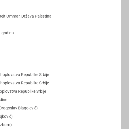
 Beit Ommar, Država Palestina
. godinu
uhoplovstva Republike Srbije
uhoplovstva Republike Srbije
oplovstva Republike Srbije
odine
Dragoslav Blagojević)
jković)
Ozborn)