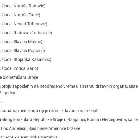
užioca, Nataša Radović)
užioca, Nataša Tanić)
užioca, Nenad Trifunović)
tužioca, Radovan Todorović)
žioca, Slavica Mavrić)
užioca, Slavica Popović)
užioca, Stojanka Kasalović)
žioca, Zorica Garić)
 biohemičara Srbije
 broju zaposlenih na neodređeno vreme u sistemu državnih organa, siste
7. godinu
ma
umanoj medicini, a čiji je režim izdavanja na recept
alnog konzulata Republike Srbije u Banjaluci, Bosna i Hercegovina, sa se
u Los Anđelesu, Sjedinjene Američke Države
u Vindhuku, Republika Namibija