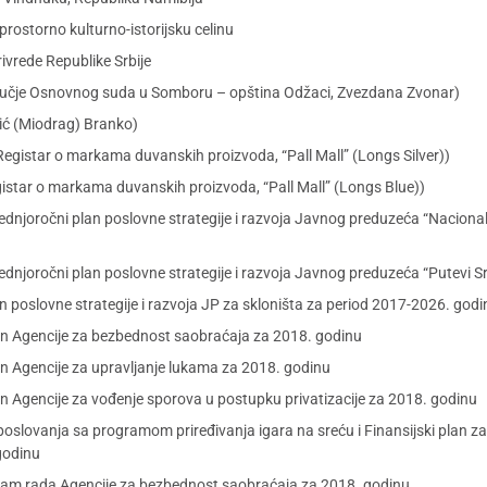
rostorno kulturno-istorijsku celinu
ivrede Republike Srbije
dručje Osnovnog suda u Somboru – opština Odžaci, Zvezdana Zvonar)
ić (Miodrag) Branko)
 Registar o markama duvanskih proizvoda, “Pall Mall” (Longs Silver))
egistar o markama duvanskih proizvoda, “Pall Mall” (Longs Blue))
rednjoročni plan poslovne strategije i razvoja Javnog preduzeća “Nacio
ednjoročni plan poslovne strategije i razvoja Javnog preduzeća “Putevi S
 poslovne strategije i razvoja JP za skloništa za period 2017-2026. godi
lan Agencije za bezbednost saobraćaja za 2018. godinu
an Agencije za upravljanje lukama za 2018. godinu
an Agencije za vođenje sporova u postupku privatizacije za 2018. godinu
oslovanja sa programom priređivanja igara na sreću i Finansijski plan za
 godinu
gram rada Agencije za bezbednost saobraćaja za 2018. godinu