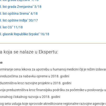
Sl. list grada Zrenjanina" 3/18
Sl. list opština Srema" 4/18
l. list opštine Inđija" 30/17
Sl. list CG" 11/18
Sl. glasnik Republike Srpske" 16/18
a koja se nalaze u Ekspertu:
ne
miranje cena lekova za upotrebu u humanoj medicini čiji je režim izdava
preduzećima za nabavku opreme u 2018. godini
uzetništva kroz razvojne projekte u 2018. godini
oja preduzetništva kroz finansijsku podršku za početnike u poslovanju u
onalnog i lokalnog razvoja u 2018. godini
 seta usluga koje sprovode akreditovane regionalne razvojne agencije 