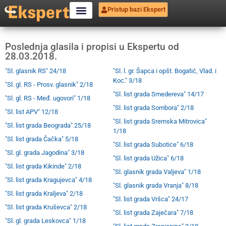
Pristup bazi Ekspert
Poslednja glasila i propisi u Ekspertu od
28.03.2018.
"Sl. glasnik RS" 24/18
"Sl. l. gr. Šapca i opšt. Bogatić, Vlad. i
Koc." 3/18
"Sl. gl. RS - Prosv. glasnik" 2/18
"Sl. list grada Smedereva" 14/17
"Sl. gl. RS - Međ. ugovori" 1/18
"Sl. list grada Sombora" 2/18
"Sl. list APV" 12/18
"Sl. list grada Sremska Mitrovica"
"Sl. list grada Beograda" 25/18
1/18
"Sl. list grada Čačka" 5/18
"Sl. list grada Subotice" 6/18
"Sl. gl. grada Jagodina" 3/18
"Sl. list grada Užica" 6/18
"Sl. list grada Kikinde" 2/18
"Sl. glasnik grada Valjeva" 1/18
"Sl. list grada Kragujevca" 4/18
"Sl. glasnik grada Vranja" 8/18
"Sl. list grada Kraljeva" 2/18
"Sl. list grada Vršca" 24/17
"Sl. list grada Kruševca" 2/18
"Sl. list grada Zaječara" 7/18
"Sl. gl. grada Leskovca" 1/18