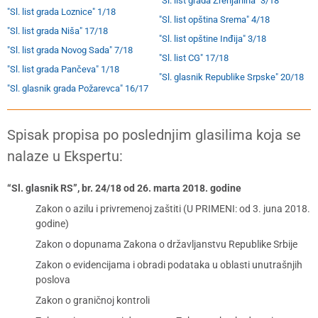
"Sl. list grada Zrenjanina" 3/18
"Sl. list grada Loznice" 1/18
"Sl. list opština Srema" 4/18
"Sl. list grada Niša" 17/18
"Sl. list opštine Inđija" 3/18
"Sl. list grada Novog Sada" 7/18
"Sl. list CG" 17/18
"Sl. list grada Pančeva" 1/18
"Sl. glasnik Republike Srpske" 20/18
"Sl. glasnik grada Požarevca" 16/17
Spisak propisa po poslednjim glasilima koja se
nalaze u Ekspertu:
“Sl. glasnik RS”, br. 24/18 od 26. marta 2018. godine
Zakon o azilu i privremenoj zaštiti (U PRIMENI: od 3. juna 2018.
godine)
Zakon o dopunama Zakona o državljanstvu Republike Srbije
Zakon o evidencijama i obradi podataka u oblasti unutrašnjih
poslova
Zakon o graničnoj kontroli