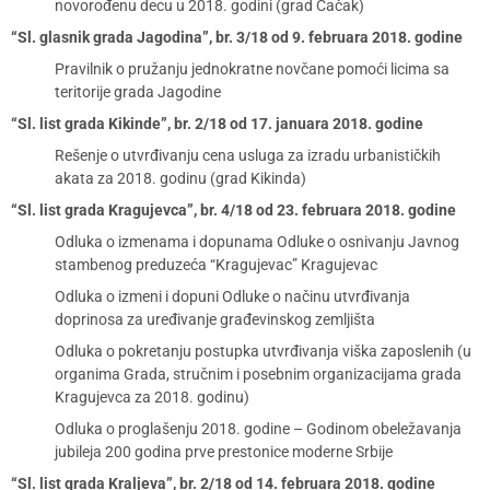
novorođenu decu u 2018. godini (grad Čačak)
“Sl. glasnik grada Jagodina”, br. 3/18 od 9. februara 2018. godine
Pravilnik o pružanju jednokratne novčane pomoći licima sa
teritorije grada Jagodine
“Sl. list grada Kikinde”, br. 2/18 od 17. januara 2018. godine
Rešenje o utvrđivanju cena usluga za izradu urbanističkih
akata za 2018. godinu (grad Kikinda)
“Sl. list grada Kragujevca”, br. 4/18 od 23. februara 2018. godine
Odluka o izmenama i dopunama Odluke o osnivanju Javnog
stambenog preduzeća “Kragujevac” Kragujevac
Odluka o izmeni i dopuni Odluke o načinu utvrđivanja
doprinosa za uređivanje građevinskog zemljišta
Odluka o pokretanju postupka utvrđivanja viška zaposlenih (u
organima Grada, stručnim i posebnim organizacijama grada
Kragujevca za 2018. godinu)
Odluka o proglašenju 2018. godine – Godinom obeležavanja
jubileja 200 godina prve prestonice moderne Srbije
“Sl. list grada Kraljeva”, br. 2/18 od 14. februara 2018. godine