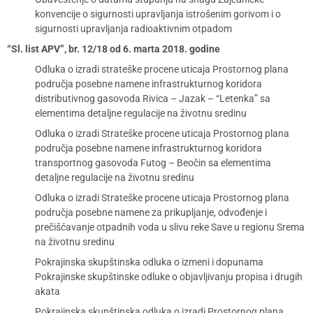
konvencije o sigurnosti upravljanja istrošenim gorivom i o
sigurnosti upravljanja radioaktivnim otpadom
“Sl. list APV”, br. 12/18 od 6. marta 2018. godine
Odluka o izradi strateške procene uticaja Prostornog plana
područja posebne namene infrastrukturnog koridora
distributivnog gasovoda Rivica – Jazak – “Letenka” sa
elementima detaljne regulacije na životnu sredinu
Odluka o izradi Strateške procene uticaja Prostornog plana
područja posebne namene infrastrukturnog koridora
transportnog gasovoda Futog – Beočin sa elementima
detaljne regulacije na životnu sredinu
Odluka o izradi Strateške procene uticaja Prostornog plana
područja posebne namene za prikupljanje, odvođenje i
prečišćavanje otpadnih voda u slivu reke Save u regionu Srema
na životnu sredinu
Pokrajinska skupštinska odluka o izmeni i dopunama
Pokrajinske skupštinske odluke o objavljivanju propisa i drugih
akata
Pokrajinska skupštinska odluka o izradi Prostornog plana