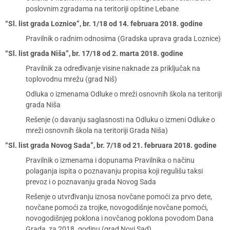
poslovnim zgradama na teritoriji opštine Lebane
“Sl. list grada Loznice”, br. 1/18 od 14. februara 2018. godine
Pravilnik o radnim odnosima (Gradska uprava grada Loznice)
“Sl. list grada Niša”, br. 17/18 od 2. marta 2018. godine
Pravilnik za određivanje visine naknade za priključak na
toplovodnu mrežu (grad Niš)
Odluka o izmenama Odluke o mreži osnovnih škola na teritoriji
grada Niša
Rešenje (o davanju saglasnosti na Odluku o izmeni Odluke o
mreži osnovnih škola na teritoriji Grada Niša)
“Sl. list grada Novog Sada”, br. 7/18 od 21. februara 2018. godine
Pravilnik o izmenama i dopunama Pravilnika o načinu
polaganja ispita o poznavanju propisa koji regulišu taksi
prevoz i o poznavanju grada Novog Sada
Rešenje o utvrđivanju iznosa novčane pomoći za prvo dete,
novčane pomoći za trojke, novogodišnje novčane pomoći,
novogodišnjeg poklona i novčanog poklona povodom Dana
Grada, za 2018. godinu (grad Novi Sad)