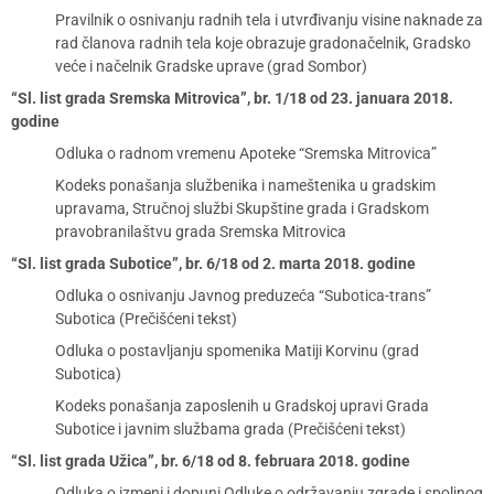
Pravilnik o osnivanju radnih tela i utvrđivanju visine naknade za
rad članova radnih tela koje obrazuje gradonačelnik, Gradsko
veće i načelnik Gradske uprave (grad Sombor)
“Sl. list grada Sremska Mitrovica”, br. 1/18 od 23. januara 2018.
godine
Odluka o radnom vremenu Apoteke “Sremska Mitrovica”
Kodeks ponašanja službenika i nameštenika u gradskim
upravama, Stručnoj službi Skupštine grada i Gradskom
pravobranilaštvu grada Sremska Mitrovica
“Sl. list grada Subotice”, br. 6/18 od 2. marta 2018. godine
Odluka o osnivanju Javnog preduzeća “Subotica-trans”
Subotica (Prečišćeni tekst)
Odluka o postavljanju spomenika Matiji Korvinu (grad
Subotica)
Kodeks ponašanja zaposlenih u Gradskoj upravi Grada
Subotice i javnim službama grada (Prečišćeni tekst)
“Sl. list grada Užica”, br. 6/18 od 8. februara 2018. godine
Odluka o izmeni i dopuni Odluke o održavanju zgrade i spoljnog