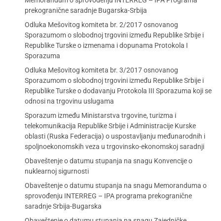
Memorandum o sprovođenju INTERREG – IPA Programa
prekogranične saradnje Bugarska-Srbija
Odluka Mešovitog komiteta br. 2/2017 osnovanog
Sporazumom o slobodnoj trgovini između Republike Srbije i
Republike Turske o izmenama i dopunama Protokola I
Sporazuma
Odluka Mešovitog komiteta br. 3/2017 osnovanog
Sporazumom o slobodnoj trgovini između Republike Srbije i
Republike Turske o dodavanju Protokola III Sporazuma koji se
odnosi na trgovinu uslugama
Sporazum između Ministarstva trgovine, turizma i
telekomunikacija Republike Srbije i Administracije Kurske
oblasti (Ruska Federacija) o uspostavljanju međunarodnih i
spoljnoekonomskih veza u trgovinsko-ekonomskoj saradnji
Obaveštenje o datumu stupanja na snagu Konvencije o
nuklearnoj sigurnosti
Obaveštenje o datumu stupanja na snagu Memoranduma o
sprovođenju INTERREG – IPA programa prekogranične
saradnje Srbija-Bugarska
Obaveštenje o datumu stupanja na snagu Zajedničke