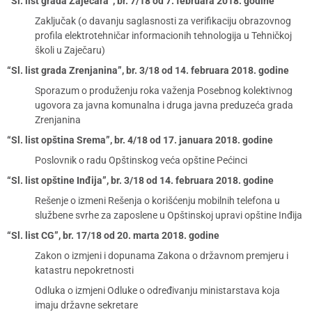
“Sl. list grada Zaječara”, br. 7/18 od 7. februara 2018. godine
Zaključak (o davanju saglasnosti za verifikaciju obrazovnog
profila elektrotehničar informacionih tehnologija u Tehničkoj
školi u Zaječaru)
“Sl. list grada Zrenjanina”, br. 3/18 od 14. februara 2018. godine
Sporazum o produženju roka važenja Posebnog kolektivnog
ugovora za javna komunalna i druga javna preduzeća grada
Zrenjanina
“Sl. list opština Srema”, br. 4/18 od 17. januara 2018. godine
Poslovnik o radu Opštinskog veća opštine Pećinci
“Sl. list opštine Inđija”, br. 3/18 od 14. februara 2018. godine
Rešenje o izmeni Rešenja o korišćenju mobilnih telefona u
službene svrhe za zaposlene u Opštinskoj upravi opštine Inđija
“Sl. list CG”, br. 17/18 od 20. marta 2018. godine
Zakon o izmjeni i dopunama Zakona o državnom premjeru i
katastru nepokretnosti
Odluka o izmjeni Odluke o određivanju ministarstava koja
imaju državne sekretare