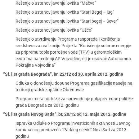
Rešenje o ustanovljavanju lovišta “Mačva”
Rešenje o ustanovljavanju lovišta “Stari Begej – jug”
Rešenje o ustanovljavanju lovišta “Stari begej – Sever”
Rešenje o ustanovljavanju lovišta “Ušće”
Rešenje o utvrđivanju Programa rasporeda i korišćenja
sredstava za realizaciju Projekta “Korišćenje solarne energije
za pripremu tople potrošne vode (TPV) u gerontološkim
centrima na teritoriji AP Vojvodine, čiji je osnivač Autonomna
Pokrajina Vojvodina”
“Sl. list grada Beograda”, br. 22/12 od 30. aprila 2012. godine
Odluka o donošenju dopune Programa gasifikacije naselja na
teritoriji gradske opštine Obrenovac
Program mera podrške za sprovođenje poljoprivredne politike
grada Beograda za 2012. godinu
“Sl. list grada Novog Sada”, br. 20/12 od 12. maja 2012. godine
Ispravka Odluke o Programu investicionih aktivnosti Javnog
komunalnog preduzeća “Parking servis” Novi Sad za 2012.
godinu