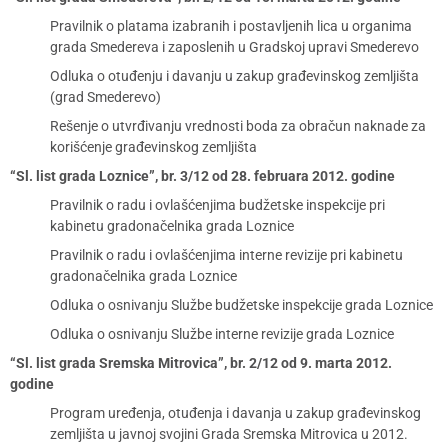
Pravilnik o platama izabranih i postavljenih lica u organima
grada Smedereva i zaposlenih u Gradskoj upravi Smederevo
Odluka o otuđenju i davanju u zakup građevinskog zemljišta
(grad Smederevo)
Rešenje o utvrđivanju vrednosti boda za obračun naknade za
korišćenje građevinskog zemljišta
“Sl. list grada Loznice”, br. 3/12 od 28. februara 2012. godine
Pravilnik o radu i ovlašćenjima budžetske inspekcije pri
kabinetu gradonačelnika grada Loznice
Pravilnik o radu i ovlašćenjima interne revizije pri kabinetu
gradonačelnika grada Loznice
Odluka o osnivanju Službe budžetske inspekcije grada Loznice
Odluka o osnivanju Službe interne revizije grada Loznice
“Sl. list grada Sremska Mitrovica”, br. 2/12 od 9. marta 2012.
godine
Program uređenja, otuđenja i davanja u zakup građevinskog
zemljišta u javnoj svojini Grada Sremska Mitrovica u 2012.