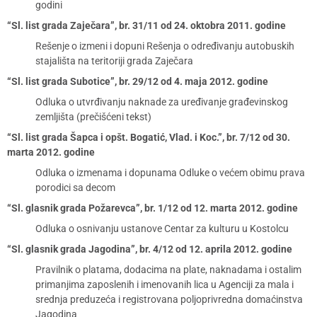
godini
“Sl. list grada Zaječara”, br. 31/11 od 24. oktobra 2011. godine
Rešenje o izmeni i dopuni Rešenja o određivanju autobuskih
stajališta na teritoriji grada Zaječara
“Sl. list grada Subotice”, br. 29/12 od 4. maja 2012. godine
Odluka o utvrđivanju naknade za uređivanje građevinskog
zemljišta (prečišćeni tekst)
“Sl. list grada Šapca i opšt. Bogatić, Vlad. i Koc.”, br. 7/12 od 30.
marta 2012. godine
Odluka o izmenama i dopunama Odluke o većem obimu prava
porodici sa decom
“Sl. glasnik grada Požarevca”, br. 1/12 od 12. marta 2012. godine
Odluka o osnivanju ustanove Centar za kulturu u Kostolcu
“Sl. glasnik grada Jagodina”, br. 4/12 od 12. aprila 2012. godine
Pravilnik o platama, dodacima na plate, naknadama i ostalim
primanjima zaposlenih i imenovanih lica u Agenciji za mala i
srednja preduzeća i registrovana poljoprivredna domaćinstva
Jagodina