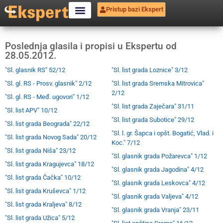
Pristup bazi Ekspert
Poslednja glasila i propisi u Ekspertu od
28.05.2012.
"Sl. glasnik RS" 52/12
"Sl. list grada Loznice" 3/12
"Sl. gl. RS - Prosv. glasnik" 2/12
"Sl. list grada Sremska Mitrovica"
2/12
"Sl. gl. RS - Međ. ugovori" 1/12
"Sl. list grada Zaječara" 31/11
"Sl. list APV" 10/12
"Sl. list grada Subotice" 29/12
"Sl. list grada Beograda" 22/12
"Sl. l. gr. Šapca i opšt. Bogatić, Vlad. i
"Sl. list grada Novog Sada" 20/12
Koc." 7/12
"Sl. list grada Niša" 23/12
"Sl. glasnik grada Požarevca" 1/12
"Sl. list grada Kragujevca" 18/12
"Sl. glasnik grada Jagodina" 4/12
"Sl. list grada Čačka" 10/12
"Sl. glasnik grada Leskovca" 4/12
"Sl. list grada Kruševca" 1/12
"Sl. glasnik grada Valjeva" 4/12
"Sl. list grada Kraljeva" 8/12
"Sl. glasnik grada Vranja" 23/11
"Sl. list grada Užica" 5/12