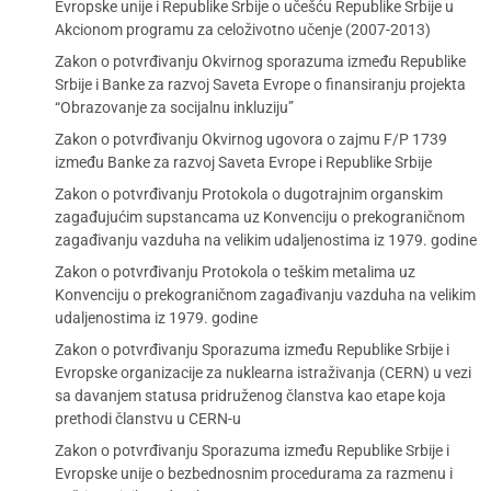
Evropske unije i Republike Srbije o učešću Republike Srbije u
Akcionom programu za celoživotno učenje (2007-2013)
Zakon o potvrđivanju Okvirnog sporazuma između Republike
Srbije i Banke za razvoj Saveta Evrope o finansiranju projekta
“Obrazovanje za socijalnu inkluziju”
Zakon o potvrđivanju Okvirnog ugovora o zajmu F/P 1739
između Banke za razvoj Saveta Evrope i Republike Srbije
Zakon o potvrđivanju Protokola o dugotrajnim organskim
zagađujućim supstancama uz Konvenciju o prekograničnom
zagađivanju vazduha na velikim udaljenostima iz 1979. godine
Zakon o potvrđivanju Protokola o teškim metalima uz
Konvenciju o prekograničnom zagađivanju vazduha na velikim
udaljenostima iz 1979. godine
Zakon o potvrđivanju Sporazuma između Republike Srbije i
Evropske organizacije za nuklearna istraživanja (CERN) u vezi
sa davanjem statusa pridruženog članstva kao etape koja
prethodi članstvu u CERN-u
Zakon o potvrđivanju Sporazuma između Republike Srbije i
Evropske unije o bezbednosnim procedurama za razmenu i