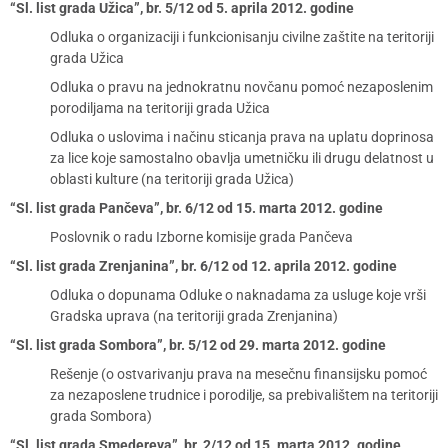
“Sl. list grada Užica”, br. 5/12 od 5. aprila 2012. godine
Odluka o organizaciji i funkcionisanju civilne zaštite na teritoriji
grada Užica
Odluka o pravu na jednokratnu novčanu pomoć nezaposlenim
porodiljama na teritoriji grada Užica
Odluka o uslovima i načinu sticanja prava na uplatu doprinosa
za lice koje samostalno obavlja umetničku ili drugu delatnost u
oblasti kulture (na teritoriji grada Užica)
“Sl. list grada Pančeva”, br. 6/12 od 15. marta 2012. godine
Poslovnik o radu Izborne komisije grada Pančeva
“Sl. list grada Zrenjanina”, br. 6/12 od 12. aprila 2012. godine
Odluka o dopunama Odluke o naknadama za usluge koje vrši
Gradska uprava (na teritoriji grada Zrenjanina)
“Sl. list grada Sombora”, br. 5/12 od 29. marta 2012. godine
Rešenje (o ostvarivanju prava na mesečnu finansijsku pomoć
za nezaposlene trudnice i porodilje, sa prebivalištem na teritoriji
grada Sombora)
“Sl. list grada Smedereva”, br. 2/12 od 15. marta 2012. godine