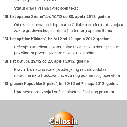
Vranja (prečišćen tekst)
Statut grada Vranja (Prečišćen tekst)
“Sl. list opština Srema”, br. 16/12 od 30. aprila 2012. godine
Odluka o izmenama i dopunama Odluke o otuđenju i davanju u
zakup građevinskog zemljišta (na teritoriji opštine Ruma)
“Sl. list opštine Kikinda”, br. 6/12 od 12. aprila 2012. godine
Rešenje o utvrđivanju komunalne takse za zauzimanje javne
površine za prvomajske praznike 2012. godine
“Sl. list CG”, br. 23/12 od 27. aprila 2012. godine
Pravilnik o načinu vođenja odvojenog računovodstva i
obračuna neto troškova univerzalnog poštanskog operatora
“Sl. glasnik Republike Srpske”, br. 39/12 od 7. maja 2012. godine
Uputstvo o izdavanju i načinu plaćanja školskog prostora