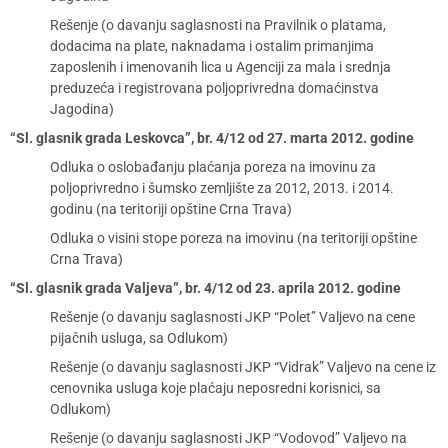
Rešenje (o davanju saglasnosti na Pravilnik o platama,
dodacima na plate, naknadama i ostalim primanjima
zaposlenih i imenovanih lica u Agenciji za mala i srednja
preduzeća i registrovana poljoprivredna domaćinstva
Jagodina)
“Sl. glasnik grada Leskovca”, br. 4/12 od 27. marta 2012. godine
Odluka o oslobađanju plaćanja poreza na imovinu za
poljoprivredno i šumsko zemljište za 2012, 2013. i 2014.
godinu (na teritoriji opštine Crna Trava)
Odluka o visini stope poreza na imovinu (na teritoriji opštine
Crna Trava)
“Sl. glasnik grada Valjeva”, br. 4/12 od 23. aprila 2012. godine
Rešenje (o davanju saglasnosti JKP “Polet” Valjevo na cene
pijačnih usluga, sa Odlukom)
Rešenje (o davanju saglasnosti JKP “Vidrak” Valjevo na cene iz
cenovnika usluga koje plaćaju neposredni korisnici, sa
Odlukom)
Rešenje (o davanju saglasnosti JKP “Vodovod” Valjevo na