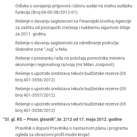
Odluka o usvajanju prigovora i izboru sudije na stalnu sudijsku
funkciju (Broj 06-00-38/2012-01)
Rešenje o davanju saglasnosti na Finansijski izveštaj Agencije
za zaštitu od jonizujućih zračenja i nuklearnu sigurnost Srbije
za 2011. godinu
Rešenje o davanju saglasnosti za određivanje područja
Slobodne zone “Jug” u Nišu
Rešenje o prestanku rada na položaju pomoćnika ministra
ekonomije i regionalnog razvoja (mr Milan Josipović)
Rešenje o upotrebi sredstava tekuće budžetske rezerve (05
broj 401-3556/2012)
Rešenje o upotrebi sredstava tekuće budžetske rezerve (05
broj 401-3557/2012)
Rešenje o upotrebi sredstava tekuće budžetske rezerve (05
broj 401-3558/2012)
“Sl. gl. RS – Prosv. glasnik”, br. 2/12 od 17. maja 2012. godine
Pravilnik o dopuni Pravilnika o nastavnom planu i programu
ogleda za obrazovni profil modni krojač