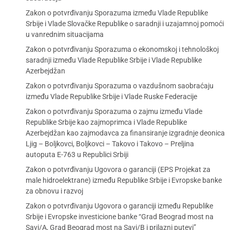
Zakon o potvrđivanju Sporazuma između Vlade Republike
Srbije i Vlade Slovačke Republike o saradnji i uzajamnoj pomoći
u vanrednim situacijama
Zakon o potvrđivanju Sporazuma o ekonomskoj i tehnološkoj
saradnji između Vlade Republike Srbije i Vlade Republike
Azerbejdžan
Zakon o potvrđivanju Sporazuma o vazdušnom saobraćaju
između Vlade Republike Srbije i Vlade Ruske Federacije
Zakon o potvrđivanju Sporazuma o zajmu između Vlade
Republike Srbije kao zajmoprimca i Vlade Republike
Azerbejdžan kao zajmodavca za finansiranje izgradnje deonica
Ljig – Boljkovci, Boljkovci – Takovo i Takovo – Preljina
autoputa E-763 u Republici Srbiji
Zakon o potvrđivanju Ugovora o garanciji (EPS Projekat za
male hidroelektrane) između Republike Srbije i Evropske banke
za obnovu i razvoj
Zakon o potvrđivanju Ugovora o garanciji između Republike
Srbije i Evropske investicione banke “Grad Beograd most na
Savi/A, Grad Beograd most na Savi/B i prilazni putevi”