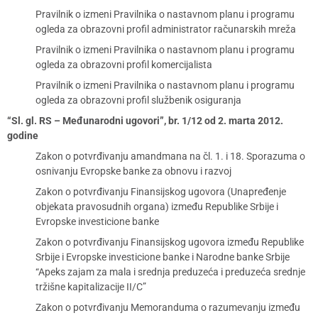
Pravilnik o izmeni Pravilnika o nastavnom planu i programu
ogleda za obrazovni profil administrator računarskih mreža
Pravilnik o izmeni Pravilnika o nastavnom planu i programu
ogleda za obrazovni profil komercijalista
Pravilnik o izmeni Pravilnika o nastavnom planu i programu
ogleda za obrazovni profil službenik osiguranja
“Sl. gl. RS – Međunarodni ugovori”, br. 1/12 od 2. marta 2012.
godine
Zakon o potvrđivanju amandmana na čl. 1. i 18. Sporazuma o
osnivanju Evropske banke za obnovu i razvoj
Zakon o potvrđivanju Finansijskog ugovora (Unapređenje
objekata pravosudnih organa) između Republike Srbije i
Evropske investicione banke
Zakon o potvrđivanju Finansijskog ugovora između Republike
Srbije i Evropske investicione banke i Narodne banke Srbije
“Apeks zajam za mala i srednja preduzeća i preduzeća srednje
tržišne kapitalizacije II/C”
Zakon o potvrđivanju Memoranduma o razumevanju između