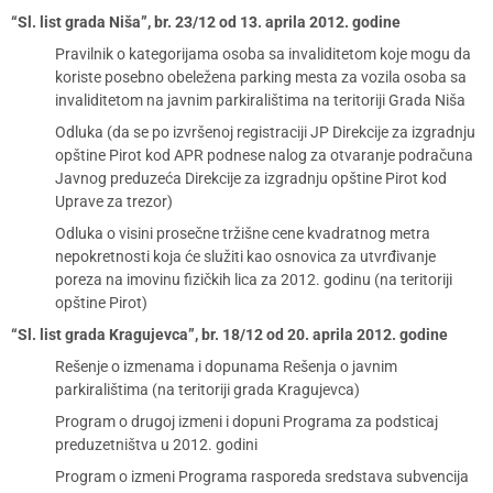
“Sl. list grada Niša”, br. 23/12 od 13. aprila 2012. godine
Pravilnik o kategorijama osoba sa invaliditetom koje mogu da
koriste posebno obeležena parking mesta za vozila osoba sa
invaliditetom na javnim parkiralištima na teritoriji Grada Niša
Odluka (da se po izvršenoj registraciji JP Direkcije za izgradnju
opštine Pirot kod APR podnese nalog za otvaranje podračuna
Javnog preduzeća Direkcije za izgradnju opštine Pirot kod
Uprave za trezor)
Odluka o visini prosečne tržišne cene kvadratnog metra
nepokretnosti koja će služiti kao osnovica za utvrđivanje
poreza na imovinu fizičkih lica za 2012. godinu (na teritoriji
opštine Pirot)
“Sl. list grada Kragujevca”, br. 18/12 od 20. aprila 2012. godine
Rešenje o izmenama i dopunama Rešenja o javnim
parkiralištima (na teritoriji grada Kragujevca)
Program o drugoj izmeni i dopuni Programa za podsticaj
preduzetništva u 2012. godini
Program o izmeni Programa rasporeda sredstava subvencija