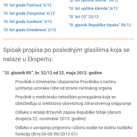
"Sl. list opština Srema" 16/12
"Sl. list grada Pančeva" 6/12
"Sl. list opštine Kikinda" 6/12
"Sl. list grada Zrenjanina" 6/12
"Sl. list CG" 23/12
"Sl. list grada Sombora" 5/12
"Sl. glasnik Republike Srpske" 39/12
"Sl. list grada Smedereva" 2/12
Spisak propisa po poslednjim glasilima koja se
nalaze u Ekspertu:
“Sl. glasnik RS”, br. 52/12 od 22. maja 2012. godine
Pravilnik o izmenama i dopunama Pravilnika o načinu
uzimanja uzoraka robe od strane carinskog organa
Pravilnik o medicinsko-tehničkim pomagalima koja se
obezbeđuju iz sredstava obaveznog zdravstvenog osiguranja
Odluka o emisiji državnih zapisa Republike Srbije (datum
dospeća 22. novembar 2013. godine)
Odluka o usvajanju prigovora i izboru sudije na stalnu sudijsku
funkciju (Broj 06-00-36/2012-01)