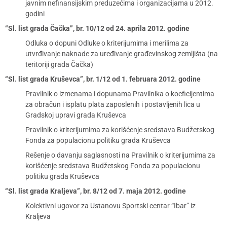
javnim nefinansijskim preduzećima i organizacijama u 2012.
godini
“Sl. list grada Čačka”, br. 10/12 od 24. aprila 2012. godine
Odluka o dopuni Odluke o kriterijumima i merilima za
utvrđivanje naknade za uređivanje građevinskog zemljišta (na
teritoriji grada Čačka)
“Sl. list grada Kruševca”, br. 1/12 od 1. februara 2012. godine
Pravilnik o izmenama i dopunama Pravilnika o koeficijentima
za obračun i isplatu plata zaposlenih i postavljenih lica u
Gradskoj upravi grada Kruševca
Pravilnik o kriterijumima za korišćenje sredstava Budžetskog
Fonda za populacionu politiku grada Kruševca
Rešenje o davanju saglasnosti na Pravilnik o kriterijumima za
korišćenje sredstava Budžetskog Fonda za populacionu
politiku grada Kruševca
“Sl. list grada Kraljeva”, br. 8/12 od 7. maja 2012. godine
Kolektivni ugovor za Ustanovu Sportski centar “Ibar” iz
Kraljeva