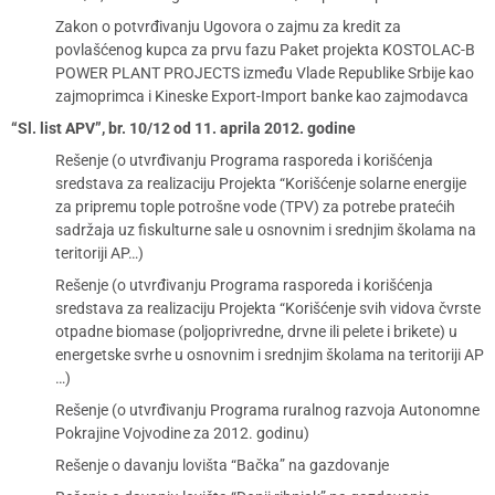
Zakon o potvrđivanju Ugovora o zajmu za kredit za
povlašćenog kupca za prvu fazu Paket projekta KOSTOLAC-B
POWER PLANT PROJECTS između Vlade Republike Srbije kao
zajmoprimca i Kineske Export-Import banke kao zajmodavca
“Sl. list APV”, br. 10/12 od 11. aprila 2012. godine
Rešenje (o utvrđivanju Programa rasporeda i korišćenja
sredstava za realizaciju Projekta “Korišćenje solarne energije
za pripremu tople potrošne vode (TPV) za potrebe pratećih
sadržaja uz fiskulturne sale u osnovnim i srednjim školama na
teritoriji AP…)
Rešenje (o utvrđivanju Programa rasporeda i korišćenja
sredstava za realizaciju Projekta “Korišćenje svih vidova čvrste
otpadne biomase (poljoprivredne, drvne ili pelete i brikete) u
energetske svrhe u osnovnim i srednjim školama na teritoriji AP
…)
Rešenje (o utvrđivanju Programa ruralnog razvoja Autonomne
Pokrajine Vojvodine za 2012. godinu)
Rešenje o davanju lovišta “Bačka” na gazdovanje