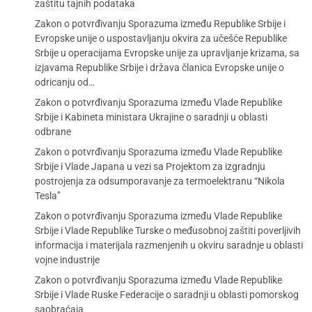
zaštitu tajnih podataka
Zakon o potvrđivanju Sporazuma između Republike Srbije i
Evropske unije o uspostavljanju okvira za učešće Republike
Srbije u operacijama Evropske unije za upravljanje krizama, sa
izjavama Republike Srbije i država članica Evropske unije o
odricanju od…
Zakon o potvrđivanju Sporazuma između Vlade Republike
Srbije i Kabineta ministara Ukrajine o saradnji u oblasti
odbrane
Zakon o potvrđivanju Sporazuma između Vlade Republike
Srbije i Vlade Japana u vezi sa Projektom za izgradnju
postrojenja za odsumporavanje za termoelektranu “Nikola
Tesla”
Zakon o potvrđivanju Sporazuma između Vlade Republike
Srbije i Vlade Republike Turske o međusobnoj zaštiti poverljivih
informacija i materijala razmenjenih u okviru saradnje u oblasti
vojne industrije
Zakon o potvrđivanju Sporazuma između Vlade Republike
Srbije i Vlade Ruske Federacije o saradnji u oblasti pomorskog
saobraćaja