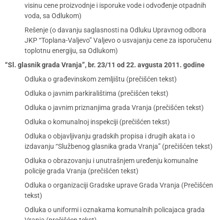
visinu cene proizvodnje i isporuke vode i odvođenje otpadnih
voda, sa Odlukom)
Rešenje (o davanju saglasnosti na Odluku Upravnog odbora
JKP “Toplana-Valjevo” Valjevo o usvajanju cene za isporučenu
toplotnu energiju, sa Odlukom)
“Sl. glasnik grada Vranja”, br. 23/11 od 22. avgusta 2011. godine
Odluka o građevinskom zemljištu (prečišćen tekst)
Odluka o javnim parkiralištima (prečišćen tekst)
Odluka o javnim priznanjima grada Vranja (prečišćen tekst)
Odluka o komunalnoj inspekciji (prečišćen tekst)
Odluka o objavljivanju gradskih propisa i drugih akata i o
izdavanju “Službenog glasnika grada Vranja” (prečišćen tekst)
Odluka o obrazovanju i unutrašnjem uređenju komunalne
policije grada Vranja (prečišćen tekst)
Odluka o organizaciji Gradske uprave Grada Vranja (Prečišćen
tekst)
Odluka o uniformi i oznakama komunalnih policajaca grada