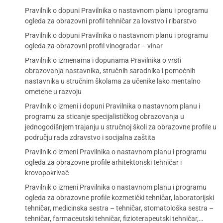
Pravilnik o dopuni Pravilnika o nastavnom planu i programu
ogleda za obrazovni profil tehničar za lovstvo i ribarstvo
Pravilnik o dopuni Pravilnika o nastavnom planu i programu
ogleda za obrazovni profil vinogradar – vinar
Pravilnik o izmenama i dopunama Pravilnika o vrsti
obrazovanja nastavnika, stručnih saradnika i pomoćnih
nastavnika u stručnim školama za učenike lako mentalno
ometene u razvoju
Pravilnik o izmeni i dopuni Pravilnika o nastavnom planu i
programu za sticanje specijalističkog obrazovanja u
jednogodišnjem trajanju u stručnoj školi za obrazovne profile u
području rada zdravstvo i socijalna zaštita
Pravilnik o izmeni Pravilnika o nastavnom planu i programu
ogleda za obrazovne profile arhitektonski tehničar i
krovopokrivač
Pravilnik o izmeni Pravilnika o nastavnom planu i programu
ogleda za obrazovne profile kozmetički tehničar, laboratorijski
tehničar, medicinska sestra – tehničar, stomatološka sestra –
tehničar, farmaceutski tehničar, fizioterapeutski tehničar,…