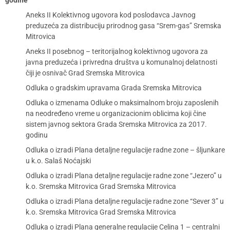
godine
Aneks II Kolektivnog ugovora kod poslodavca Javnog
preduzeća za distribuciju prirodnog gasa “Srem-gas” Sremska
Mitrovica
Aneks II posebnog – teritorijalnog kolektivnog ugovora za
javna preduzeća i privredna društva u komunalnoj delatnosti
čiji je osnivač Grad Sremska Mitrovica
Odluka o gradskim upravama Grada Sremska Mitrovica
Odluka o izmenama Odluke o maksimalnom broju zaposlenih
na neodređeno vreme u organizacionim oblicima koji čine
sistem javnog sektora Grada Sremska Mitrovica za 2017.
godinu
Odluka o izradi Plana detaljne regulacije radne zone – šljunkare
u k.o. Salaš Noćajski
Odluka o izradi Plana detaljne regulacije radne zone “Jezero” u
k.o. Sremska Mitrovica Grad Sremska Mitrovica
Odluka o izradi Plana detaljne regulacije radne zone “Sever 3” u
k.o. Sremska Mitrovica Grad Sremska Mitrovica
Odluka o izradi Plana generalne regulacije Celina 1 – centralni