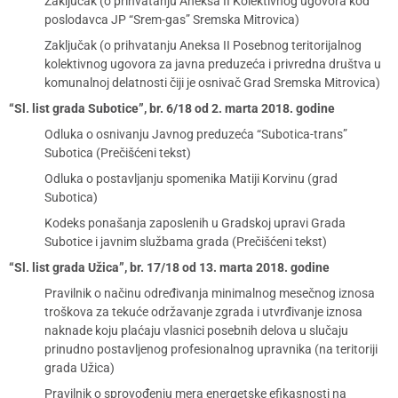
Zaključak (o prihvatanju Aneksa II Kolektivnog ugovora kod
poslodavca JP “Srem-gas” Sremska Mitrovica)
Zaključak (o prihvatanju Aneksa II Posebnog teritorijalnog
kolektivnog ugovora za javna preduzeća i privredna društva u
komunalnoj delatnosti čiji je osnivač Grad Sremska Mitrovica)
“Sl. list grada Subotice”, br. 6/18 od 2. marta 2018. godine
Odluka o osnivanju Javnog preduzeća “Subotica-trans”
Subotica (Prečišćeni tekst)
Odluka o postavljanju spomenika Matiji Korvinu (grad
Subotica)
Kodeks ponašanja zaposlenih u Gradskoj upravi Grada
Subotice i javnim službama grada (Prečišćeni tekst)
“Sl. list grada Užica”, br. 17/18 od 13. marta 2018. godine
Pravilnik o načinu određivanja minimalnog mesečnog iznosa
troškova za tekuće održavanje zgrada i utvrđivanje iznosa
naknade koju plaćaju vlasnici posebnih delova u slučaju
prinudno postavljenog profesionalnog upravnika (na teritoriji
grada Užica)
Pravilnik o sprovođenju mera energetske efikasnosti na