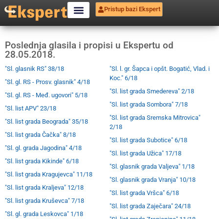
Pristup bazi Ekspert
Poslednja glasila i propisi u Ekspertu od
28.05.2018.
"Sl. glasnik RS" 38/18
"Sl. l. gr. Šapca i opšt. Bogatić, Vlad. i
Koc." 6/18
"Sl. gl. RS - Prosv. glasnik" 4/18
"Sl. list grada Smedereva" 2/18
"Sl. gl. RS - Međ. ugovori" 5/18
"Sl. list grada Sombora" 7/18
"Sl. list APV" 23/18
"Sl. list grada Sremska Mitrovica"
"Sl. list grada Beograda" 35/18
2/18
"Sl. list grada Čačka" 8/18
"Sl. list grada Subotice" 6/18
"Sl. gl. grada Jagodina" 4/18
"Sl. list grada Užica" 17/18
"Sl. list grada Kikinde" 6/18
"Sl. glasnik grada Valjeva" 1/18
"Sl. list grada Kragujevca" 11/18
"Sl. glasnik grada Vranja" 10/18
"Sl. list grada Kraljeva" 12/18
"Sl. list grada Vršca" 6/18
"Sl. list grada Kruševca" 7/18
"Sl. list grada Zaječara" 24/18
"Sl. gl. grada Leskovca" 1/18