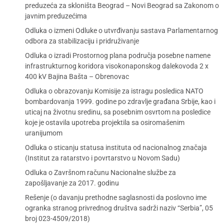
preduzeća za skloništa Beograd – Novi Beograd sa Zakonom o
javnim preduzećima
Odluka o izmeni Odluke o utvrđivanju sastava Parlamentarnog
odbora za stabilizaciju i pridruživanje
Odluka o izradi Prostornog plana područja posebne namene
infrastrukturnog koridora visokonaponskog dalekovoda 2 x
400 kV Bajina Bašta – Obrenovac
Odluka o obrazovanju Komisije za istragu posledica NATO
bombardovanja 1999. godine po zdravlje građana Srbije, kao i
uticaj na životnu sredinu, sa posebnim osvrtom na posledice
koje je ostavila upotreba projektila sa osiromašenim
uranijumom
Odluka o sticanju statusa instituta od nacionalnog značaja
(Institut za ratarstvo i povrtarstvo u Novom Sadu)
Odluka o Završnom računu Nacionalne službe za
zapošljavanje za 2017. godinu
Rešenje (o davanju prethodne saglasnosti da poslovno ime
ogranka stranog privrednog društva sadrži naziv “Serbia”, 05
broj 023-4509/2018)