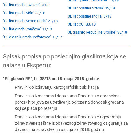
"Sl. list grada Zrenjanina" 11/18
"Sl. list grada Loznice" 3/18
"Sl. list opština Srema" 13/18
"Sl. list grada Niša" 38/18
"Sl. list opštine Inđija" 7/18
"Sl. list grada Novog Sada" 21/18
"Sl. list CG" 33/18
"Sl. list grada Pančeva" 11/18
"Sl. glasnik Republike Srpske" 38/18
"Sl. glasnik grada Požarevca" 16/17
Spisak propisa po poslednjim glasilima koja se
nalaze u Ekspertu:
“Sl. glasnik RS”, br. 38/18 od 18. maja 2018. godine
Pravilnik o izdavanju kartografskih publikacija
Pravilnik o izmenama i dopunama Pravilnika o obrascima
poreskih prijava za utvrđivanje poreza na dohodak građana
koji se plaća po rešenju
Pravilnik o izmenama i dopunama Pravilnika o ugovaranju
zdravstvene zaštite iz obaveznog zdravstvenog osiguranja sa
davaocima zdravstvenih usluga za 2018. godinu