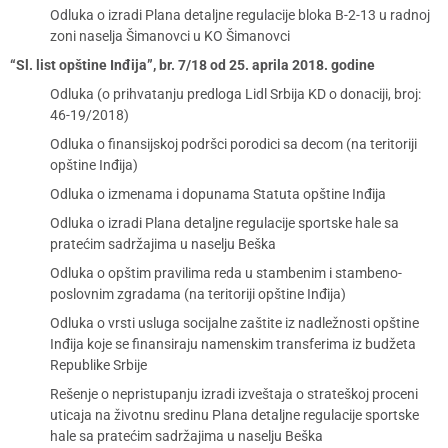
Odluka o izradi Plana detaljne regulacije bloka B-2-13 u radnoj
zoni naselja Šimanovci u KO Šimanovci
“Sl. list opštine Inđija”, br. 7/18 od 25. aprila 2018. godine
Odluka (o prihvatanju predloga Lidl Srbija KD o donaciji, broj:
46-19/2018)
Odluka o finansijskoj podršci porodici sa decom (na teritoriji
opštine Inđija)
Odluka o izmenama i dopunama Statuta opštine Inđija
Odluka o izradi Plana detaljne regulacije sportske hale sa
pratećim sadržajima u naselju Beška
Odluka o opštim pravilima reda u stambenim i stambeno-
poslovnim zgradama (na teritoriji opštine Inđija)
Odluka o vrsti usluga socijalne zaštite iz nadležnosti opštine
Inđija koje se finansiraju namenskim transferima iz budžeta
Republike Srbije
Rešenje o nepristupanju izradi izveštaja o strateškoj proceni
uticaja na životnu sredinu Plana detaljne regulacije sportske
hale sa pratećim sadržajima u naselju Beška