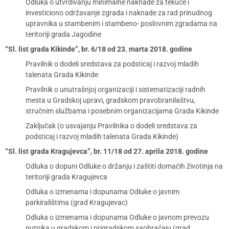
Odluka o utvrđivanju minimalne naknade za tekuće i
investiciono održavanje zgrada i naknade za rad prinudnog
upravnika u stambenim i stambeno- poslovnim zgradama na
teritoriji grada Jagodine
“Sl. list grada Kikinde”, br. 6/18 od 23. marta 2018. godine
Pravilnik o dodeli sredstava za podsticaj i razvoj mladih
talenata Grada Kikinde
Pravilnik o unutrašnjoj organizaciji i sistematizaciji radnih
mesta u Gradskoj upravi, gradskom pravobranilaštvu,
stručnim službama i posebnim organizacijama Grada Kikinde
Zaključak (o usvajanju Pravilnika o dodeli sredstava za
podsticaj i razvoj mladih talenata Grada Kikinde)
“Sl. list grada Kragujevca”, br. 11/18 od 27. aprila 2018. godine
Odluka o dopuni Odluke o držanju i zaštiti domaćih životinja na
teritoriji grada Kragujevca
Odluka o izmenama i dopunama Odluke o javnim
parkiralištima (grad Kragujevac)
Odluka o izmenama i dopunama Odluke o javnom prevozu
putnika u gradskom i prigradskom saobraćaju (grad