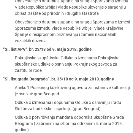
Obaveštenje o datumu stupanja na snagu Sporazuma između
Vlade Republike Srbije i Vlade Republike Slovenije o saradnji u
oblasti zaštite od prirodnih i drugih katastrofa
Obaveštenje o datumu stupanja na snagu Sporazuma o izmeni
Sporazuma između Vlade Republike Srbije i Vlade Kraljevine
Španije o recipročnom priznavanju i zameni nacionalnih
vozačkih dozvola
“Sl. list APV”, br. 23/18 od 9. maja 2018. godine
Pokrajinska skupštinska Odluka o izmenama Pokrajinske
skupštinske Odluke o osnivanju Pokrajinskog zavoda za
zaštitu prirode
“Sl. list grada Beograda”, br. 35/18 od 9. maja 2018. godine
Aneks 1 Posebnog kolektivnog ugovora za ustanove kulture čiji
je osnivač grad Beograd
Odluka o izmenama i dopunama Odluke o osnivanju i radu
Službe za budžetsku inspekciju (grad Beograd)
Odluka o potvrđivanju mandata odbornika Skupštine Grada
Beograda (izabranim na izborima održanim 4. marta 2018.
godine)