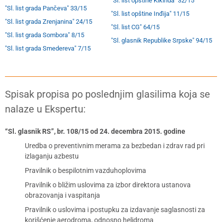
"Sl. list opštine Kikinda" 32/15
"Sl. list grada Pančeva" 33/15
"Sl. list opštine Inđija" 11/15
"Sl. list grada Zrenjanina" 24/15
"Sl. list CG" 64/15
"Sl. list grada Sombora" 8/15
"Sl. glasnik Republike Srpske" 94/15
"Sl. list grada Smedereva" 7/15
Spisak propisa po poslednjim glasilima koja se
nalaze u Ekspertu:
“Sl. glasnik RS”, br. 108/15 od 24. decembra 2015. godine
Uredba o preventivnim merama za bezbedan i zdrav rad pri
izlaganju azbestu
Pravilnik o bespilotnim vazduhoplovima
Pravilnik o bližim uslovima za izbor direktora ustanova
obrazovanja i vaspitanja
Pravilnik o uslovima i postupku za izdavanje saglasnosti za
korišćenje aerodroma, odnosno helidroma