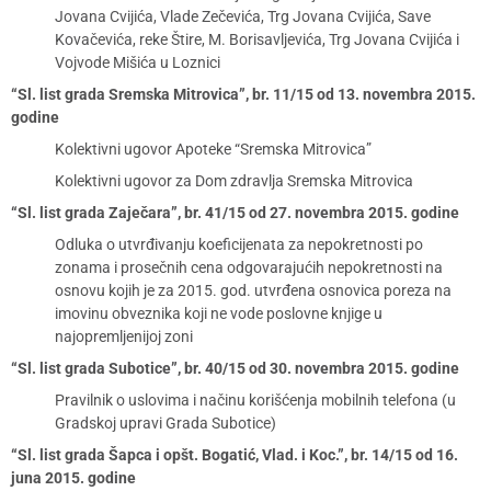
Jovana Cvijića, Vlade Zečevića, Trg Jovana Cvijića, Save
Kovačevića, reke Štire, M. Borisavljevića, Trg Jovana Cvijića i
Vojvode Mišića u Loznici
“Sl. list grada Sremska Mitrovica”, br. 11/15 od 13. novembra 2015.
godine
Kolektivni ugovor Apoteke “Sremska Mitrovica”
Kolektivni ugovor za Dom zdravlja Sremska Mitrovica
“Sl. list grada Zaječara”, br. 41/15 od 27. novembra 2015. godine
Odluka o utvrđivanju koeficijenata za nepokretnosti po
zonama i prosečnih cena odgovarajućih nepokretnosti na
osnovu kojih je za 2015. god. utvrđena osnovica poreza na
imovinu obveznika koji ne vode poslovne knjige u
najopremljenijoj zoni
“Sl. list grada Subotice”, br. 40/15 od 30. novembra 2015. godine
Pravilnik o uslovima i načinu korišćenja mobilnih telefona (u
Gradskoj upravi Grada Subotice)
“Sl. list grada Šapca i opšt. Bogatić, Vlad. i Koc.”, br. 14/15 od 16.
juna 2015. godine