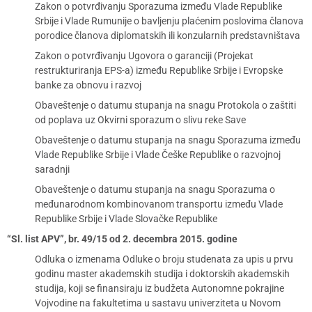
Zakon o potvrđivanju Sporazuma između Vlade Republike
Srbije i Vlade Rumunije o bavljenju plaćenim poslovima članova
porodice članova diplomatskih ili konzularnih predstavništava
Zakon o potvrđivanju Ugovora o garanciji (Projekat
restrukturiranja EPS-a) između Republike Srbije i Evropske
banke za obnovu i razvoj
Obaveštenje o datumu stupanja na snagu Protokola o zaštiti
od poplava uz Okvirni sporazum o slivu reke Save
Obaveštenje o datumu stupanja na snagu Sporazuma između
Vlade Republike Srbije i Vlade Češke Republike o razvojnoj
saradnji
Obaveštenje o datumu stupanja na snagu Sporazuma o
međunarodnom kombinovanom transportu između Vlade
Republike Srbije i Vlade Slovačke Republike
“Sl. list APV”, br. 49/15 od 2. decembra 2015. godine
Odluka o izmenama Odluke o broju studenata za upis u prvu
godinu master akademskih studija i doktorskih akademskih
studija, koji se finansiraju iz budžeta Autonomne pokrajine
Vojvodine na fakultetima u sastavu univerziteta u Novom