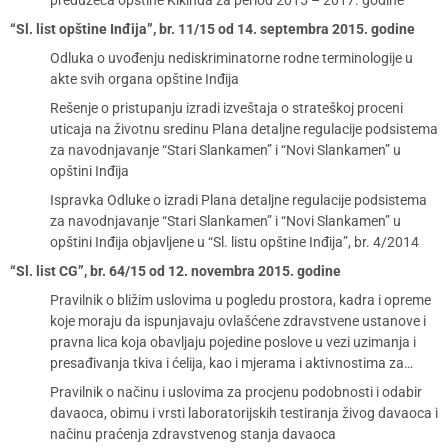
preduzeća opštine Kikinda za period 2015 – 2017. godine
“Sl. list opštine Inđija”, br. 11/15 od 14. septembra 2015. godine
Odluka o uvođenju nediskriminatorne rodne terminologije u
akte svih organa opštine Inđija
Rešenje o pristupanju izradi izveštaja o strateškoj proceni
uticaja na životnu sredinu Plana detaljne regulacije podsistema
za navodnjavanje “Stari Slankamen” i “Novi Slankamen” u
opštini Inđija
Ispravka Odluke o izradi Plana detaljne regulacije podsistema
za navodnjavanje “Stari Slankamen” i “Novi Slankamen” u
opštini Inđija objavljene u “Sl. listu opštine Inđija”, br. 4/2014
“Sl. list CG”, br. 64/15 od 12. novembra 2015. godine
Pravilnik o bližim uslovima u pogledu prostora, kadra i opreme
koje moraju da ispunjavaju ovlašćene zdravstvene ustanove i
pravna lica koja obavljaju pojedine poslove u vezi uzimanja i
presađivanja tkiva i ćelija, kao i mjerama i aktivnostima za…
Pravilnik o načinu i uslovima za procjenu podobnosti i odabir
davaoca, obimu i vrsti laboratorijskih testiranja živog davaoca i
načinu praćenja zdravstvenog stanja davaoca