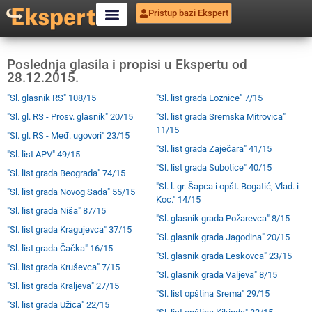
Pristup bazi Ekspert
Poslednja glasila i propisi u Ekspertu od
28.12.2015.
"Sl. glasnik RS" 108/15
"Sl. list grada Loznice" 7/15
"Sl. gl. RS - Prosv. glasnik" 20/15
"Sl. list grada Sremska Mitrovica"
11/15
"Sl. gl. RS - Međ. ugovori" 23/15
"Sl. list grada Zaječara" 41/15
"Sl. list APV" 49/15
"Sl. list grada Subotice" 40/15
"Sl. list grada Beograda" 74/15
"Sl. l. gr. Šapca i opšt. Bogatić, Vlad. i
"Sl. list grada Novog Sada" 55/15
Koc." 14/15
"Sl. list grada Niša" 87/15
"Sl. glasnik grada Požarevca" 8/15
"Sl. list grada Kragujevca" 37/15
"Sl. glasnik grada Jagodina" 20/15
"Sl. list grada Čačka" 16/15
"Sl. glasnik grada Leskovca" 23/15
"Sl. list grada Kruševca" 7/15
"Sl. glasnik grada Valjeva" 8/15
"Sl. list grada Kraljeva" 27/15
"Sl. list opština Srema" 29/15
"Sl. list grada Užica" 22/15