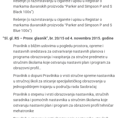
Rešenje (o razvrstavanju u cigarete i upisu u Registar o
markama duvanskih proizvoda “Parker and Simpson P and S
Black 100s”)
Rešenje (o razvrstavanju u cigarete i upisu u Registar o
markama duvanskih proizvoda “Parker and Simpson P and S
Blue 100s”)
“Sl. gl. RS – Prosv. glasnik”, br. 20/15 od 4. novembra 2015. godine
Pravilnik o bližim uslovima u pogledu prostora, opreme i
nastavnih sredstava za ostvarivanje nastavnih planova i
programa obrazovanja i vaspitanja za stručne predmete u
stručnim školama koje ostvaruju nastavni plan i program za
obrazovni profil…
Pravilnik o dopuni Pravilnika o vrsti stručne spreme nastavnika
u stručnoj školi za sticanje specijalističkog obrazovanja u
jednogodišnjem trajanju u području rada Saobraćaj
Pravilnik o stepenu i vrsti obrazovanja nastavnika, stručnih
saradnika i pomoćnih nastavnika u stručnim školama koje
ostvaruju nastavni plan i program za obrazovni profil tehničar
mehatronike