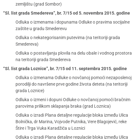
zemljištu (grad Sombor)
“Sl. list grada Smedereva”, br. 7/15 od 5. novembra 2015. godine
Odluka o izmenama i dopunama Odluke o pravima socijalne
zaštite u gradu Smederevu
Odluka o nekategorisanim putevima (na teritoriji grada
Smedereva)
Odluka o postavljanju plovila na delu obale i vodnog prostora
na teritoriji grada Smedereva
“Sl. list grada Loznice”, br. 7/15 od 11. septembra 2015. godine
Odluka o izmenama Odluke o novčanoj pomoći nezaposlenoj
porodilji do navršene prve godine života deteta (na teritoriji
grada Loznice)
Odluka o izmeni i dopuni Odluke o novčanoj pomoći bračnim
parovima prilikom sklapanja braka (grad Loznica)
Odluka o izradi Plana detaljne regulacije bloka između Ulica
Bolnička, dr Marina, Vojvode Putnika, Vere Blagojević, reke
Štire i Trga Vuka Karadžića u Loznici
Odluka o izradi Plana detaljne regulacije bloka između Ulica