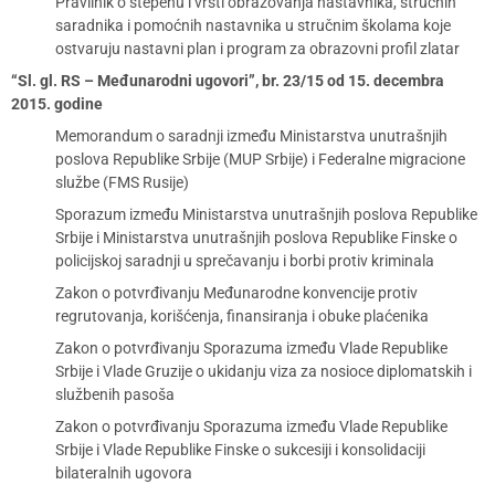
Pravilnik o stepenu i vrsti obrazovanja nastavnika, stručnih
saradnika i pomoćnih nastavnika u stručnim školama koje
ostvaruju nastavni plan i program za obrazovni profil zlatar
“Sl. gl. RS – Međunarodni ugovori”, br. 23/15 od 15. decembra
2015. godine
Memorandum o saradnji između Ministarstva unutrašnjih
poslova Republike Srbije (MUP Srbije) i Federalne migracione
službe (FMS Rusije)
Sporazum između Ministarstva unutrašnjih poslova Republike
Srbije i Ministarstva unutrašnjih poslova Republike Finske o
policijskoj saradnji u sprečavanju i borbi protiv kriminala
Zakon o potvrđivanju Međunarodne konvencije protiv
regrutovanja, korišćenja, finansiranja i obuke plaćenika
Zakon o potvrđivanju Sporazuma između Vlade Republike
Srbije i Vlade Gruzije o ukidanju viza za nosioce diplomatskih i
službenih pasoša
Zakon o potvrđivanju Sporazuma između Vlade Republike
Srbije i Vlade Republike Finske o sukcesiji i konsolidaciji
bilateralnih ugovora