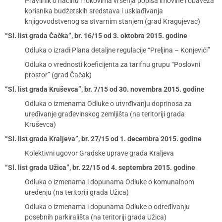
Pravilnik o načinu i rokovima vršenja popisa imovine i obaveza
korisnika budžetskih sredstava i usklađivanja
knjigovodstvenog sa stvarnim stanjem (grad Kragujevac)
“Sl. list grada Čačka”, br. 16/15 od 3. oktobra 2015. godine
Odluka o izradi Plana detaljne regulacije “Preljina – Konjevići”
Odluka o vrednosti koeficijenta za tarifnu grupu “Poslovni
prostor” (grad Čačak)
“Sl. list grada Kruševca”, br. 7/15 od 30. novembra 2015. godine
Odluka o izmenama Odluke o utvrđivanju doprinosa za
uređivanje građevinskog zemljišta (na teritoriji grada
Kruševca)
“Sl. list grada Kraljeva”, br. 27/15 od 1. decembra 2015. godine
Kolektivni ugovor Gradske uprave grada Kraljeva
“Sl. list grada Užica”, br. 22/15 od 4. septembra 2015. godine
Odluka o izmenama i dopunama Odluke o komunalnom
uređenju (na teritoriji grada Užica)
Odluka o izmenama i dopunama Odluke o određivanju
posebnih parkirališta (na teritoriji grada Užica)