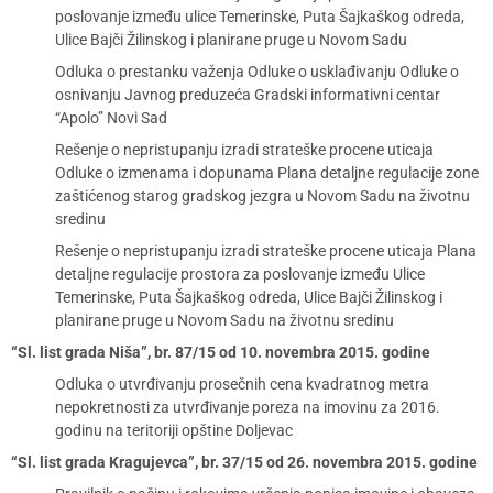
poslovanje između ulice Temerinske, Puta Šajkaškog odreda,
Ulice Bajči Žilinskog i planirane pruge u Novom Sadu
Odluka o prestanku važenja Odluke o usklađivanju Odluke o
osnivanju Javnog preduzeća Gradski informativni centar
“Apolo” Novi Sad
Rešenje o nepristupanju izradi strateške procene uticaja
Odluke o izmenama i dopunama Plana detaljne regulacije zone
zaštićenog starog gradskog jezgra u Novom Sadu na životnu
sredinu
Rešenje o nepristupanju izradi strateške procene uticaja Plana
detaljne regulacije prostora za poslovanje između Ulice
Temerinske, Puta Šajkaškog odreda, Ulice Bajči Žilinskog i
planirane pruge u Novom Sadu na životnu sredinu
“Sl. list grada Niša”, br. 87/15 od 10. novembra 2015. godine
Odluka o utvrđivanju prosečnih cena kvadratnog metra
nepokretnosti za utvrđivanje poreza na imovinu za 2016.
godinu na teritoriji opštine Doljevac
“Sl. list grada Kragujevca”, br. 37/15 od 26. novembra 2015. godine