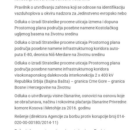
Pravilnik o utvrđivanju zahteva koji se odnose na identifikaciju
vazduhoplova u okviru nadzora za Jedinstveno evropsko nebo
Odluka o izradi Strateške procene uticaja izmena i dopuna
Prostornog plana područja posebne namene Kostolačkog
ugljenog basena na životnu sredinu
Odluka o izradi Strateške procene uticaja Prostornog plana
područja posebne namene infrastrukturnog koridora auto-
puta E-80, deonica Niš-Merdare na životnu sredinu
Odluka o izradi Strateške procene uticaja Prostornog plana
područja posebne namene infrastrukturnog koridora
visokonaponskog dalekovoda interkonekcija 2 x 400 kV
Republika Srbija (Bajina Bašta) – granica Crne Gore – granica
Bosne i Hercegovine na životnu
Odluka o utvrđivanju visine članarine, osnovici na osnovu koje
se obračunava, načinu i rokovima plaćanja članarine Privredne
komore Kosova i Metohije za 2016. godinu
Rešenje (direktora Agencije za borbu protiv korupcije broj 014-
020-00-00180/2014-11)