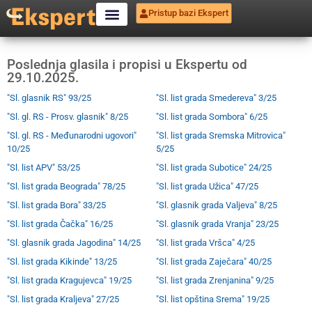
Pristup bazi Ekspert
Poslednja glasila i propisi u Ekspertu od
29.10.2025.
"Sl. glasnik RS" 93/25
"Sl. list grada Smedereva" 3/25
"Sl. gl. RS - Prosv. glasnik" 8/25
"Sl. list grada Sombora" 6/25
"Sl. gl. RS - Međunarodni ugovori"
"Sl. list grada Sremska Mitrovica"
10/25
5/25
"Sl. list APV" 53/25
"Sl. list grada Subotice" 24/25
"Sl. list grada Beograda" 78/25
"Sl. list grada Užica" 47/25
"Sl. list grada Bora" 33/25
"Sl. glasnik grada Valjeva" 8/25
"Sl. list grada Čačka" 16/25
"Sl. glasnik grada Vranja" 23/25
"Sl. glasnik grada Jagodina" 14/25
"Sl. list grada Vršca" 4/25
"Sl. list grada Kikinde" 13/25
"Sl. list grada Zaječara" 40/25
"Sl. list grada Kragujevca" 19/25
"Sl. list grada Zrenjanina" 9/25
"Sl. list grada Kraljeva" 27/25
"Sl. list opština Srema" 19/25