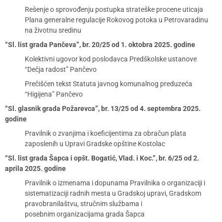
Rešenje o sprovođenju postupka strateške procene uticaja
Plana generalne regulacije Rokovog potoka u Petrovaradinu
na životnu sredinu
“Sl. list grada Pančeva”, br. 20/25 od 1. oktobra 2025. godine
Kolektivni ugovor kod poslodavca Predškolske ustanove
“Dečja radost” Pančevo
Prečišćen tekst Statuta javnog komunalnog preduzeća
“Higijena” Pančevo
“Sl. glasnik grada Požarevca”, br. 13/25 od 4. septembra 2025.
godine
Pravilnik o zvanjima i koeficijentima za obračun plata
zaposlenih u Upravi Gradske opštine Kostolac
“Sl. list grada Šapca i opšt. Bogatić, Vlad. i Koc.”, br. 6/25 od 2.
aprila 2025. godine
Pravilnik o izmenama i dopunama Pravilnika o organizaciji i
sistematizaciji radnih mesta u Gradskoj upravi, Gradskom
pravobranilaštvu, stručnim službama i
posebnim organizacijama grada Šapca