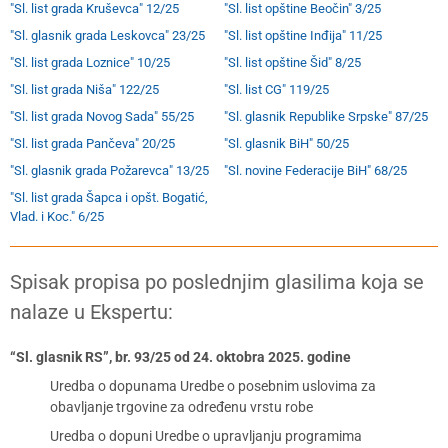
"Sl. list grada Kruševca" 12/25
"Sl. list opštine Beočin" 3/25
"Sl. glasnik grada Leskovca" 23/25
"Sl. list opštine Inđija" 11/25
"Sl. list grada Loznice" 10/25
"Sl. list opštine Šid" 8/25
"Sl. list grada Niša" 122/25
"Sl. list CG" 119/25
"Sl. list grada Novog Sada" 55/25
"Sl. glasnik Republike Srpske" 87/25
"Sl. list grada Pančeva" 20/25
"Sl. glasnik BiH" 50/25
"Sl. glasnik grada Požarevca" 13/25
"Sl. novine Federacije BiH" 68/25
"Sl. list grada Šapca i opšt. Bogatić,
Vlad. i Koc." 6/25
Spisak propisa po poslednjim glasilima koja se
nalaze u Ekspertu:
“Sl. glasnik RS”, br. 93/25 od 24. oktobra 2025. godine
Uredba o dopunama Uredbe o posebnim uslovima za
obavljanje trgovine za određenu vrstu robe
Uredba o dopuni Uredbe o upravljanju programima