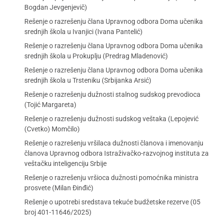
Bogdan Jevgenjevič)
Rešenje o razrešenju člana Upravnog odbora Doma učenika
srednjih škola u Ivanjici (Ivana Pantelić)
Rešenje o razrešenju člana Upravnog odbora Doma učenika
srednjih škola u Prokuplju (Predrag Mladenović)
Rešenje o razrešenju člana Upravnog odbora Doma učenika
srednjih škola u Trsteniku (Srbijanka Arsić)
Rešenje o razrešenju dužnosti stalnog sudskog prevodioca
(Tojić Margareta)
Rešenje o razrešenju dužnosti sudskog veštaka (Lepojević
(Cvetko) Momčilo)
Rešenje o razrešenju vršilaca dužnosti članova i imenovanju
članova Upravnog odbora Istraživačko-razvojnog instituta za
veštačku inteligenciju Srbije
Rešenje o razrešenju vršioca dužnosti pomoćnika ministra
prosvete (Milan Đinđić)
Rešenje o upotrebi sredstava tekuće budžetske rezerve (05
broj 401-11646/2025)