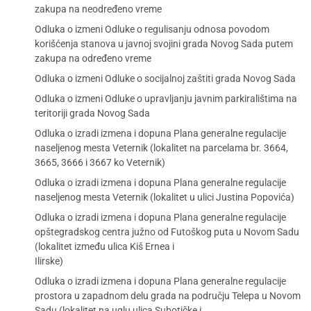
zakupa na neodređeno vreme
Odluka o izmeni Odluke o regulisanju odnosa povodom
korišćenja stanova u javnoj svojini grada Novog Sada putem
zakupa na određeno vreme
Odluka o izmeni Odluke o socijalnoj zaštiti grada Novog Sada
Odluka o izmeni Odluke o upravljanju javnim parkiralištima na
teritoriji grada Novog Sada
Odluka o izradi izmena i dopuna Plana generalne regulacije
naseljenog mesta Veternik (lokalitet na parcelama br. 3664,
3665, 3666 i 3667 ko Veternik)
Odluka o izradi izmena i dopuna Plana generalne regulacije
naseljenog mesta Veternik (lokalitet u ulici Justina Popovića)
Odluka o izradi izmena i dopuna Plana generalne regulacije
opštegradskog centra južno od Futoškog puta u Novom Sadu
(lokalitet između ulica Kiš Ernea i
Ilirske)
Odluka o izradi izmena i dopuna Plana generalne regulacije
prostora u zapadnom delu grada na području Telepa u Novom
Sadu (lokalitet na uglu ulica Subotičke i