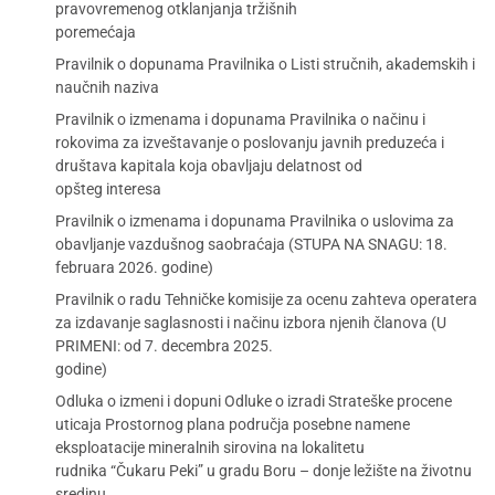
pravovremenog otklanjanja tržišnih
poremećaja
Pravilnik o dopunama Pravilnika o Listi stručnih, akademskih i
naučnih naziva
Pravilnik o izmenama i dopunama Pravilnika o načinu i
rokovima za izveštavanje o poslovanju javnih preduzeća i
društava kapitala koja obavljaju delatnost od
opšteg interesa
Pravilnik o izmenama i dopunama Pravilnika o uslovima za
obavljanje vazdušnog saobraćaja (STUPA NA SNAGU: 18.
februara 2026. godine)
Pravilnik o radu Tehničke komisije za ocenu zahteva operatera
za izdavanje saglasnosti i načinu izbora njenih članova (U
PRIMENI: od 7. decembra 2025.
godine)
Odluka o izmeni i dopuni Odluke o izradi Strateške procene
uticaja Prostornog plana područja posebne namene
eksploatacije mineralnih sirovina na lokalitetu
rudnika “Čukaru Peki” u gradu Boru – donje ležište na životnu
sredinu