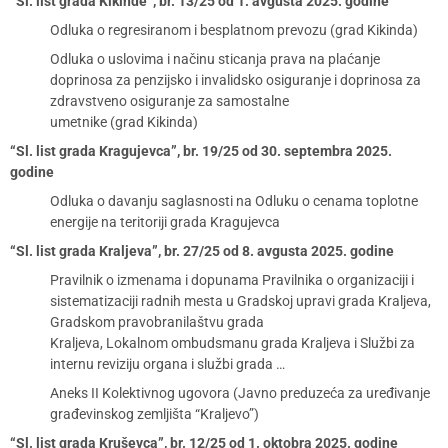
“Sl. list grada Kikinde”, br. 13/25 od 1. avgusta 2025. godine
Odluka o regresiranom i besplatnom prevozu (grad Kikinda)
Odluka o uslovima i načinu sticanja prava na plaćanje
doprinosa za penzijsko i invalidsko osiguranje i doprinosa za
zdravstveno osiguranje za samostalne
umetnike (grad Kikinda)
“Sl. list grada Kragujevca”, br. 19/25 od 30. septembra 2025.
godine
Odluka o davanju saglasnosti na Odluku o cenama toplotne
energije na teritoriji grada Kragujevca
“Sl. list grada Kraljeva”, br. 27/25 od 8. avgusta 2025. godine
Pravilnik o izmenama i dopunama Pravilnika o organizaciji i
sistematizaciji radnih mesta u Gradskoj upravi grada Kraljeva,
Gradskom pravobranilaštvu grada
Kraljeva, Lokalnom ombudsmanu grada Kraljeva i Službi za
internu reviziju organa i službi grada …
Aneks II Kolektivnog ugovora (Javno preduzeća za uređivanje
građevinskog zemljišta “Kraljevo”)
“Sl. list grada Kruševca”, br. 12/25 od 1. oktobra 2025. godine