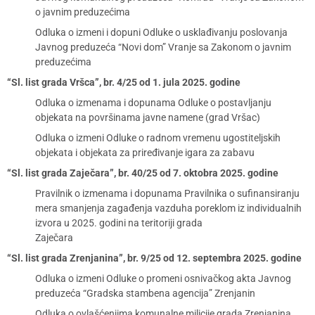
o javnim preduzećima
Odluka o izmeni i dopuni Odluke o usklađivanju poslovanja
Javnog preduzeća “Novi dom” Vranje sa Zakonom o javnim
preduzećima
“Sl. list grada Vršca”, br. 4/25 od 1. jula 2025. godine
Odluka o izmenama i dopunama Odluke o postavljanju
objekata na površinama javne namene (grad Vršac)
Odluka o izmeni Odluke o radnom vremenu ugostiteljskih
objekata i objekata za priređivanje igara za zabavu
“Sl. list grada Zaječara”, br. 40/25 od 7. oktobra 2025. godine
Pravilnik o izmenama i dopunama Pravilnika o sufinansiranju
mera smanjenja zagađenja vazduha poreklom iz individualnih
izvora u 2025. godini na teritoriji grada
Zaječara
“Sl. list grada Zrenjanina”, br. 9/25 od 12. septembra 2025. godine
Odluka o izmeni Odluke o promeni osnivačkog akta Javnog
preduzeća “Gradska stambena agencija” Zrenjanin
Odluka o ovlašćenjima komunalne milicije grada Zrenjanina