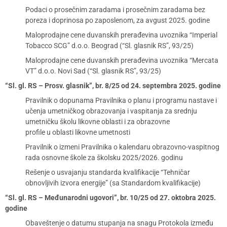
Podaci o prosečnim zaradama i prosečnim zaradama bez
poreza i doprinosa po zaposlenom, za avgust 2025. godine
Maloprodajne cene duvanskih prerađevina uvoznika “Imperial
Tobacco SCG” d.o.o. Beograd (“Sl. glasnik RS”, 93/25)
Maloprodajne cene duvanskih prerađevina uvoznika “Mercata
VT” d.o.o. Novi Sad (“Sl. glasnik RS”, 93/25)
“Sl. gl. RS – Prosv. glasnik”, br. 8/25 od 24. septembra 2025. godine
Pravilnik o dopunama Pravilnika o planu i programu nastave i
učenja umetničkog obrazovanja i vaspitanja za srednju
umetničku školu likovne oblasti i za obrazovne
profile u oblasti likovne umetnosti
Pravilnik o izmeni Pravilnika o kalendaru obrazovno-vaspitnog
rada osnovne škole za školsku 2025/2026. godinu
Rešenje o usvajanju standarda kvalifikacije “Tehničar
obnovljivih izvora energije” (sa Standardom kvalifikacije)
“Sl. gl. RS – Međunarodni ugovori”, br. 10/25 od 27. oktobra 2025.
godine
Obaveštenje o datumu stupanja na snagu Protokola između