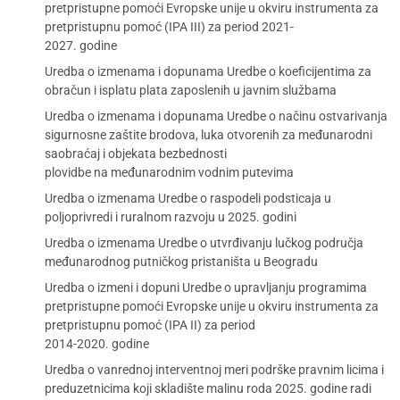
pretpristupne pomoći Evropske unije u okviru instrumenta za
pretpristupnu pomoć (IPA III) za period 2021-
2027. godine
Uredba o izmenama i dopunama Uredbe o koeficijentima za
obračun i isplatu plata zaposlenih u javnim službama
Uredba o izmenama i dopunama Uredbe o načinu ostvarivanja
sigurnosne zaštite brodova, luka otvorenih za međunarodni
saobraćaj i objekata bezbednosti
plovidbe na međunarodnim vodnim putevima
Uredba o izmenama Uredbe o raspodeli podsticaja u
poljoprivredi i ruralnom razvoju u 2025. godini
Uredba o izmenama Uredbe o utvrđivanju lučkog područja
međunarodnog putničkog pristaništa u Beogradu
Uredba o izmeni i dopuni Uredbe o upravljanju programima
pretpristupne pomoći Evropske unije u okviru instrumenta za
pretpristupnu pomoć (IPA II) za period
2014-2020. godine
Uredba o vanrednoj interventnoj meri podrške pravnim licima i
preduzetnicima koji skladište malinu roda 2025. godine radi