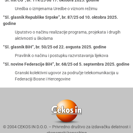
“Sl. list CG”, br. 119/25 od 17. oktobra 2025. godine
Uredba o izmjenama Uredbe o viznom režimu
“Sl. glasnik Republike Srpske”, br. 87/25 od 10. oktobra 2025.
godine
Uputstvo o načinu realizacije programa, projekata i drugih
aktivnosti u školama
“Sl. glasnik BiH”, br. 50/25 od 22. avgusta 2025. godine
Pravilnik o načinu i postupku razvrstavanja lijekova
“Sl. novine Federacije BiH”, br. 68/25 od 5. septembra 2025. godine
Granski kolektivni ugovor za područje telekomunikacija u
Federaciji Bosne i Hercegovine
© 2004 CEKOS IN D.O.O. – Privredno društvo za izdavačku delatnost i