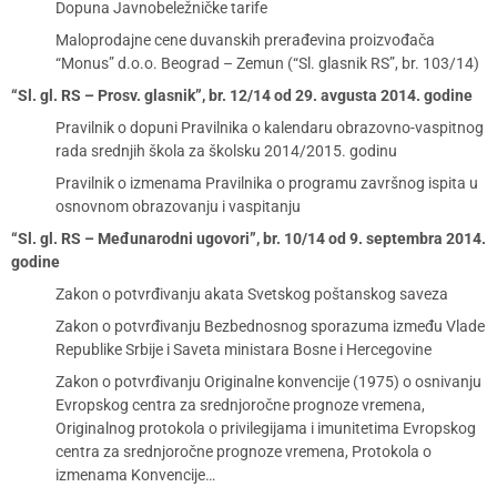
Dopuna Javnobeležničke tarife
Maloprodajne cene duvanskih prerađevina proizvođača
“Monus” d.o.o. Beograd – Zemun (“Sl. glasnik RS”, br. 103/14)
“Sl. gl. RS – Prosv. glasnik”, br. 12/14 od 29. avgusta 2014. godine
Pravilnik o dopuni Pravilnika o kalendaru obrazovno-vaspitnog
rada srednjih škola za školsku 2014/2015. godinu
Pravilnik o izmenama Pravilnika o programu završnog ispita u
osnovnom obrazovanju i vaspitanju
“Sl. gl. RS – Međunarodni ugovori”, br. 10/14 od 9. septembra 2014.
godine
Zakon o potvrđivanju akata Svetskog poštanskog saveza
Zakon o potvrđivanju Bezbednosnog sporazuma između Vlade
Republike Srbije i Saveta ministara Bosne i Hercegovine
Zakon o potvrđivanju Originalne konvencije (1975) o osnivanju
Evropskog centra za srednjoročne prognoze vremena,
Originalnog protokola o privilegijama i imunitetima Evropskog
centra za srednjoročne prognoze vremena, Protokola o
izmenama Konvencije…