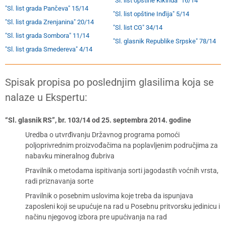
"Sl. list opštine Kikinda" 16/14
"Sl. list grada Pančeva" 15/14
"Sl. list opštine Inđija" 5/14
"Sl. list grada Zrenjanina" 20/14
"Sl. list CG" 34/14
"Sl. list grada Sombora" 11/14
"Sl. glasnik Republike Srpske" 78/14
"Sl. list grada Smedereva" 4/14
Spisak propisa po poslednjim glasilima koja se
nalaze u Ekspertu:
“Sl. glasnik RS”, br. 103/14 od 25. septembra 2014. godine
Uredba o utvrđivanju Državnog programa pomoći
poljoprivrednim proizvođačima na poplavljenim područjima za
nabavku mineralnog đubriva
Pravilnik o metodama ispitivanja sorti jagodastih voćnih vrsta,
radi priznavanja sorte
Pravilnik o posebnim uslovima koje treba da ispunjava
zaposleni koji se upućuje na rad u Posebnu pritvorsku jedinicu i
načinu njegovog izbora pre upućivanja na rad