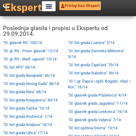
Pristup bazi Ekspert
Poslednja glasila i propisi u Ekspertu od
29.09.2014.
"Sl. glasnik RS" 103/14
"Sl. list grada Loznice" 2/14
"Sl. gl. RS - Prosv. glasnik" 12/14
"Sl. list grada Sremska Mitrovica"
5/14
"Sl. gl. RS - Međ. ugovori" 10/14
"Sl. list grada Zaječara" 29/14
"Sl. list APV" 28/14
"Sl. list grada Subotice" 28/14
"Sl. list grada Beograda" 66/14
"Sl. l. gr. Šapca i opšt. Bogatić, Vlad. i
"Sl. list grada Novog Sada" 48/14
Koc." 16/14
"Sl. list grada Niša" 68/14
"Sl. glasnik grada Požarevca" 4/14
"Sl. list grada Kragujevca" 30/14
"Sl. glasnik grada Jagodina" 7-1/14
"Sl. list grada Čačka" 10/14
"Sl. glasnik grada Leskovca" 16/14
"Sl. list grada Kruševca" 1/14
"Sl. glasnik grada Valjeva" 7/14
"Sl. list grada Kraljeva" 18/14
"Sl. list opština Srema" 19/14
"Sl. list grada Užica" 17/14