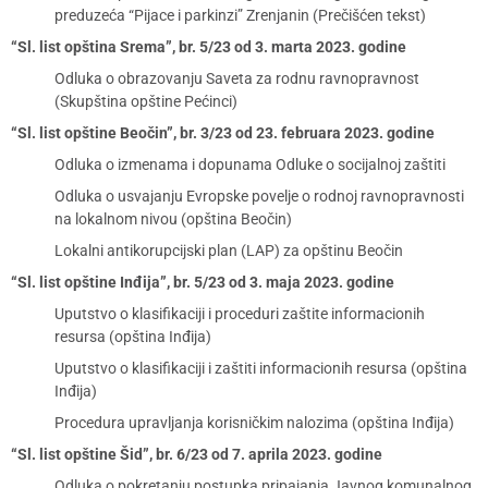
preduzeća “Pijace i parkinzi” Zrenjanin (Prečišćen tekst)
“Sl. list opština Srema”, br. 5/23 od 3. marta 2023. godine
Odluka o obrazovanju Saveta za rodnu ravnopravnost
(Skupština opštine Pećinci)
“Sl. list opštine Beočin”, br. 3/23 od 23. februara 2023. godine
Odluka o izmenama i dopunama Odluke o socijalnoj zaštiti
Odluka o usvajanju Evropske povelje o rodnoj ravnopravnosti
na lokalnom nivou (opština Beočin)
Lokalni antikorupcijski plan (LAP) za opštinu Beočin
“Sl. list opštine Inđija”, br. 5/23 od 3. maja 2023. godine
Uputstvo o klasifikaciji i proceduri zaštite informacionih
resursa (opština Inđija)
Uputstvo o klasifikaciji i zaštiti informacionih resursa (opština
Inđija)
Procedura upravljanja korisničkim nalozima (opština Inđija)
“Sl. list opštine Šid”, br. 6/23 od 7. aprila 2023. godine
Odluka o pokretanju postupka pripajanja Javnog komunalnog