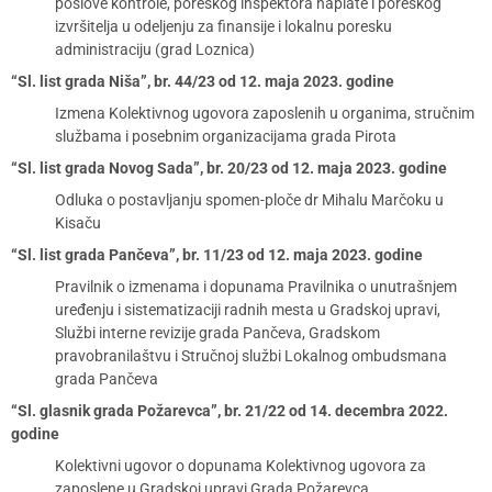
poslove kontrole, poreskog inspektora naplate i poreskog
izvršitelja u odeljenju za finansije i lokalnu poresku
administraciju (grad Loznica)
“Sl. list grada Niša”, br. 44/23 od 12. maja 2023. godine
Izmena Kolektivnog ugovora zaposlenih u organima, stručnim
službama i posebnim organizacijama grada Pirota
“Sl. list grada Novog Sada”, br. 20/23 od 12. maja 2023. godine
Odluka o postavljanju spomen-ploče dr Mihalu Marčoku u
Kisaču
“Sl. list grada Pančeva”, br. 11/23 od 12. maja 2023. godine
Pravilnik o izmenama i dopunama Pravilnika o unutrašnjem
uređenju i sistematizaciji radnih mesta u Gradskoj upravi,
Službi interne revizije grada Pančeva, Gradskom
pravobranilaštvu i Stručnoj službi Lokalnog ombudsmana
grada Pančeva
“Sl. glasnik grada Požarevca”, br. 21/22 od 14. decembra 2022.
godine
Kolektivni ugovor o dopunama Kolektivnog ugovora za
zaposlene u Gradskoj upravi Grada Požarevca