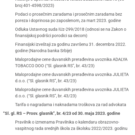
broj 401-4598/2023)
Podaci o prosečnim zaradama i prosečnim zaradama bez
poreza i doprinosa po zaposlenom, za mart 2023. godine
Odluka Ustavnog suda IUz-299/2018 (odnosi se na Zakon o
finansijskoj podršci porodici sa decom)
Finansijski izveštaji za godinu završenu 31. decembra 2022.
godine (Narodna banka Srbije)
Maloprodajne cene duvanskih prerađevina uvoznika ADALYA
TOBACCO DOO (“Sl. glasnik RS”, br. 43/23)
Maloprodajne cene duvanskih prerađevina uvoznika JULIETA
d.o.o. (“Sl. glasnik RS”, br. 43/23)
Maloprodajne cene duvanskih prerađevina uvoznika JULIETA
d.o.o. (“Sl. glasnik RS”, br. 43/23)
Tarifa o nagradama i naknadama troškova za rad advokata
“Sl. gl. RS – Prosv. glasnik”, br. 4/23 od 30. maja 2023. godine
Pravilnik o izmenama Pravilnika o kalendaru obrazovno-
vaspitnog rada srednjih škola za školsku 2022/2023. godinu