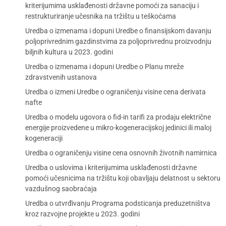
kriterijumima usklađenosti državne pomoći za sanaciju i
restrukturiranje učesnika na tržištu u teškoćama
Uredba o izmenama i dopuni Uredbe o finansijskom davanju
poljoprivrednim gazdinstvima za poljoprivrednu proizvodnju
biljnih kultura u 2023. godini
Uredba o izmenama i dopuni Uredbe o Planu mreže
zdravstvenih ustanova
Uredba o izmeni Uredbe o ograničenju visine cena derivata
nafte
Uredba o modelu ugovora o fid-in tarifi za prodaju električne
energije proizvedene u mikro-kogeneracijskoj jedinici ili maloj
kogeneraciji
Uredba o ograničenju visine cena osnovnih životnih namirnica
Uredba o uslovima i kriterijumima usklađenosti državne
pomoći učesnicima na tržištu koji obavljaju delatnost u sektoru
vazdušnog saobraćaja
Uredba o utvrđivanju Programa podsticanja preduzetništva
kroz razvojne projekte u 2023. godini