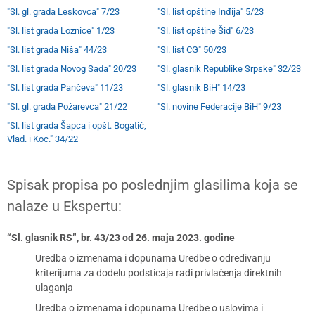
"Sl. gl. grada Leskovca" 7/23
"Sl. list opštine Inđija" 5/23
"Sl. list grada Loznice" 1/23
"Sl. list opštine Šid" 6/23
"Sl. list grada Niša" 44/23
"Sl. list CG" 50/23
"Sl. list grada Novog Sada" 20/23
"Sl. glasnik Republike Srpske" 32/23
"Sl. list grada Pančeva" 11/23
"Sl. glasnik BiH" 14/23
"Sl. gl. grada Požarevca" 21/22
"Sl. novine Federacije BiH" 9/23
"Sl. list grada Šapca i opšt. Bogatić,
Vlad. i Koc." 34/22
Spisak propisa po poslednjim glasilima koja se
nalaze u Ekspertu:
“Sl. glasnik RS”, br. 43/23 od 26. maja 2023. godine
Uredba o izmenama i dopunama Uredbe o određivanju
kriterijuma za dodelu podsticaja radi privlačenja direktnih
ulaganja
Uredba o izmenama i dopunama Uredbe o uslovima i