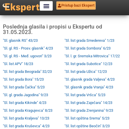
Pristup bazi Ekspert
Poslednja glasila i propisi u Ekspertu od
31.05.2023.
"Sl. glasnik RS" 43/23
"Sl. list grada Smedereva" 1/23
"Sl. gl. RS - Prosv. glasnik" 4/23
"Sl. list grada Sombora" 6/23
"Sl. gl. RS - Međ. ugovori" 3/23
"Sl. l. gr. Sremska Mitrovica" 17/22
"Sl. list APV" 18/23
"Sl. list grada Subotice" 12/23
"Sl. list grada Beograda" 32/23
"Sl. list grada Užica" 12/23
"Sl. list grada Bora" 15/23
"Sl. glasnik grada Valjeva" 4/23
"Sl. list grada Čačka" 5/23
"Sl. glasnik grada Vranja" 4/23
"Sl. gl. grada Jagodina" 9/23
"Sl. list grada Vršca" 5/23
"Sl. list grada Kikinde" 4/23
"Sl. list grada Zaječara" 14/23
"Sl. list grada Kragujevca" 8/23
"Sl. list grada Zrenjanina" 9/23
"Sl. list grada Kraljeva" 13/23
"Sl. list opština Srema" 5/23
"Sl. list grada Kruševca" 4/23
"Sl. list opštine Beočin" 3/23