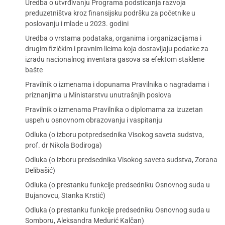
Uredba o utvrđivanju Programa podsticanja razvoja
preduzetništva kroz finansijsku podršku za početnike u
poslovanju i mlade u 2023. godini
Uredba o vrstama podataka, organima i organizacijama i
drugim fizičkim i pravnim licima koja dostavljaju podatke za
izradu nacionalnog inventara gasova sa efektom staklene
bašte
Pravilnik o izmenama i dopunama Pravilnika o nagradama i
priznanjima u Ministarstvu unutrašnjih poslova
Pravilnik o izmenama Pravilnika o diplomama za izuzetan
uspeh u osnovnom obrazovanju i vaspitanju
Odluka (o izboru potpredsednika Visokog saveta sudstva,
prof. dr Nikola Bodiroga)
Odluka (o izboru predsednika Visokog saveta sudstva, Zorana
Delibašić)
Odluka (o prestanku funkcije predsedniku Osnovnog suda u
Bujanovcu, Stanka Krstić)
Odluka (o prestanku funkcije predsedniku Osnovnog suda u
Somboru, Aleksandra Medurić Kalčan)