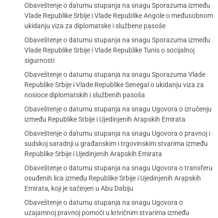
Obaveštenje o datumu stupanja na snagu Sporazuma između
Vlade Republike Srbije i Vlade Republike Angole o međusobnom
ukidanju viza za diplomatske i službene pasoše
Obaveštenje o datumu stupanja na snagu Sporazuma između
Vlade Republike Srbije i Vlade Republike Tunis o socijalnoj
sigurnosti
Obaveštenje o datumu stupanja na snagu Sporazuma Vlade
Republike Srbije i Vlade Republike Senegal o ukidanju viza za
nosioce diplomatskih i službenih pasoša
Obaveštenje o datumu stupanja na snagu Ugovora o izručenju
između Republike Srbije i Ujedinjenih Arapskih Emirata
Obaveštenje o datumu stupanja na snagu Ugovora o pravnoj i
sudskoj saradnji u građanskim i trgovinskim stvarima između
Republike Srbije i Ujedinjenih Arapskih Emirata
Obaveštenje o datumu stupanja na snagu Ugovora o transferu
osuđenih lica između Republike Srbije i Ujedinjenih Arapskih
Emirata, koji je sačinjen u Abu Dabiju
Obaveštenje o datumu stupanja na snagu Ugovora o
uzajamnoj pravnoj pomoći u krivičnim stvarima između