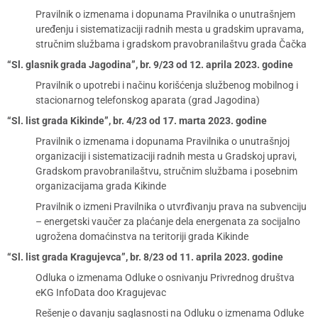
Pravilnik o izmenama i dopunama Pravilnika o unutrašnjem
uređenju i sistematizaciji radnih mesta u gradskim upravama,
stručnim službama i gradskom pravobranilaštvu grada Čačka
“Sl. glasnik grada Jagodina”, br. 9/23 od 12. aprila 2023. godine
Pravilnik o upotrebi i načinu korišćenja službenog mobilnog i
stacionarnog telefonskog aparata (grad Jagodina)
“Sl. list grada Kikinde”, br. 4/23 od 17. marta 2023. godine
Pravilnik o izmenama i dopunama Pravilnika o unutrašnjoj
organizaciji i sistematizaciji radnih mesta u Gradskoj upravi,
Gradskom pravobranilaštvu, stručnim službama i posebnim
organizacijama grada Kikinde
Pravilnik o izmeni Pravilnika o utvrđivanju prava na subvenciju
– energetski vaučer za plaćanje dela energenata za socijalno
ugrožena domaćinstva na teritoriji grada Kikinde
“Sl. list grada Kragujevca”, br. 8/23 od 11. aprila 2023. godine
Odluka o izmenama Odluke o osnivanju Privrednog društva
eKG InfoData doo Kragujevac
Rešenje o davanju saglasnosti na Odluku o izmenama Odluke