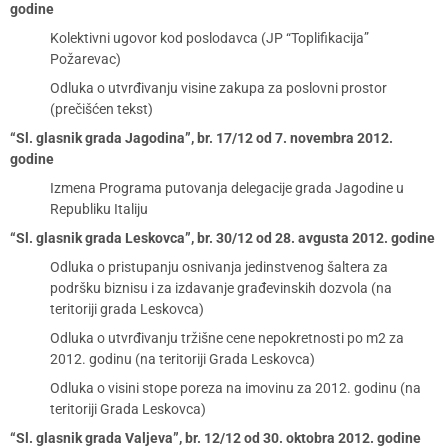
godine
Kolektivni ugovor kod poslodavca (JP “Toplifikacija”
Požarevac)
Odluka o utvrđivanju visine zakupa za poslovni prostor
(prečišćen tekst)
“Sl. glasnik grada Jagodina”, br. 17/12 od 7. novembra 2012.
godine
Izmena Programa putovanja delegacije grada Jagodine u
Republiku Italiju
“Sl. glasnik grada Leskovca”, br. 30/12 od 28. avgusta 2012. godine
Odluka o pristupanju osnivanja jedinstvenog šaltera za
podršku biznisu i za izdavanje građevinskih dozvola (na
teritoriji grada Leskovca)
Odluka o utvrđivanju tržišne cene nepokretnosti po m2 za
2012. godinu (na teritoriji Grada Leskovca)
Odluka o visini stope poreza na imovinu za 2012. godinu (na
teritoriji Grada Leskovca)
“Sl. glasnik grada Valjeva”, br. 12/12 od 30. oktobra 2012. godine