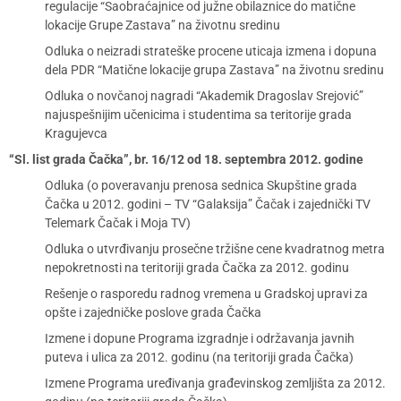
regulacije “Saobraćajnice od južne obilaznice do matične
lokacije Grupe Zastava” na životnu sredinu
Odluka o neizradi strateške procene uticaja izmena i dopuna
dela PDR “Matične lokacije grupa Zastava” na životnu sredinu
Odluka o novčanoj nagradi “Akademik Dragoslav Srejović”
najuspešnijim učenicima i studentima sa teritorije grada
Kragujevca
“Sl. list grada Čačka”, br. 16/12 od 18. septembra 2012. godine
Odluka (o poveravanju prenosa sednica Skupštine grada
Čačka u 2012. godini – TV “Galaksija” Čačak i zajednički TV
Telemark Čačak i Moja TV)
Odluka o utvrđivanju prosečne tržišne cene kvadratnog metra
nepokretnosti na teritoriji grada Čačka za 2012. godinu
Rešenje o rasporedu radnog vremena u Gradskoj upravi za
opšte i zajedničke poslove grada Čačka
Izmene i dopune Programa izgradnje i održavanja javnih
puteva i ulica za 2012. godinu (na teritoriji grada Čačka)
Izmene Programa uređivanja građevinskog zemljišta za 2012.