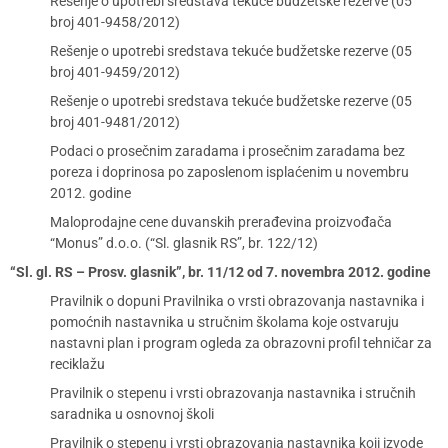
Rešenje o upotrebi sredstava tekuće budžetske rezerve (05
broj 401-9458/2012)
Rešenje o upotrebi sredstava tekuće budžetske rezerve (05
broj 401-9459/2012)
Rešenje o upotrebi sredstava tekuće budžetske rezerve (05
broj 401-9481/2012)
Podaci o prosečnim zaradama i prosečnim zaradama bez
poreza i doprinosa po zaposlenom isplaćenim u novembru
2012. godine
Maloprodajne cene duvanskih prerađevina proizvođača
“Monus” d.o.o. (“Sl. glasnik RS”, br. 122/12)
“Sl. gl. RS – Prosv. glasnik”, br. 11/12 od 7. novembra 2012. godine
Pravilnik o dopuni Pravilnika o vrsti obrazovanja nastavnika i
pomoćnih nastavnika u stručnim školama koje ostvaruju
nastavni plan i program ogleda za obrazovni profil tehničar za
reciklažu
Pravilnik o stepenu i vrsti obrazovanja nastavnika i stručnih
saradnika u osnovnoj školi
Pravilnik o stepenu i vrsti obrazovanja nastavnika koji izvode