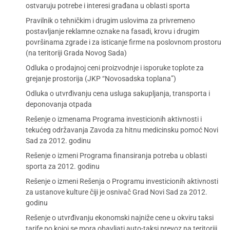
ostvaruju potrebe i interesi građana u oblasti sporta
Pravilnik o tehničkim i drugim uslovima za privremeno
postavljanje reklamne oznake na fasadi, krovu i drugim
površinama zgrade i za isticanje firme na poslovnom prostoru
(na teritoriji Grada Novog Sada)
Odluka o prodajnoj ceni proizvodnje i isporuke toplote za
grejanje prostorija (JKP “Novosadska toplana”)
Odluka o utvrđivanju cena usluga sakupljanja, transporta i
deponovanja otpada
Rešenje o izmenama Programa investicionih aktivnosti i
tekućeg održavanja Zavoda za hitnu medicinsku pomoć Novi
Sad za 2012. godinu
Rešenje o izmeni Programa finansiranja potreba u oblasti
sporta za 2012. godinu
Rešenje o izmeni Rešenja o Programu investicionih aktivnosti
za ustanove kulture čiji je osnivač Grad Novi Sad za 2012.
godinu
Rešenje o utvrđivanju ekonomski najniže cene u okviru taksi
tarife po kojoj se mora obavljati auto-taksi prevoz na teritoriji