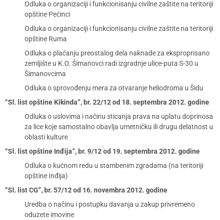
Odluka o organizaciji i funkcionisanju civilne zaštite na teritoriji
opštine Pećinci
Odluka o organizaciji i funkcionisanju civilne zaštite na teritoriji
opštine Ruma
Odluka o plaćanju preostalog dela naknade za eksproprisano
zemljište u K.O. Šimanovci radi izgradnje ulice-puta S-30 u
Šimanovcima
Odluka o sprovođenju mera za otvaranje heliodroma u Šidu
“Sl. list opštine Kikinda”, br. 22/12 od 18. septembra 2012. godine
Odluka o uslovima i načinu sticanja prava na uplatu doprinosa
za lice koje samostalno obavlja umetničku ili drugu delatnost u
oblasti kulture
“Sl. list opštine Inđija”, br. 9/12 od 19. septembra 2012. godine
Odluka o kućnom redu u stambenim zgradama (na teritoriji
opštine Inđija)
“Sl. list CG”, br. 57/12 od 16. novembra 2012. godine
Uredba o načinu i postupku davanja u zakup privremeno
oduzete imovine