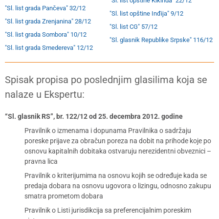
"Sl. list opštine Kikinda" 22/12
"Sl. list grada Pančeva" 32/12
"Sl. list opštine Inđija" 9/12
"Sl. list grada Zrenjanina" 28/12
"Sl. list CG" 57/12
"Sl. list grada Sombora" 10/12
"Sl. glasnik Republike Srpske" 116/12
"Sl. list grada Smedereva" 12/12
Spisak propisa po poslednjim glasilima koja se
nalaze u Ekspertu:
“Sl. glasnik RS”, br. 122/12 od 25. decembra 2012. godine
Pravilnik o izmenama i dopunama Pravilnika o sadržaju
poreske prijave za obračun poreza na dobit na prihode koje po
osnovu kapitalnih dobitaka ostvaruju nerezidentni obveznici –
pravna lica
Pravilnik o kriterijumima na osnovu kojih se određuje kada se
predaja dobara na osnovu ugovora o lizingu, odnosno zakupu
smatra prometom dobara
Pravilnik o Listi jurisdikcija sa preferencijalnim poreskim