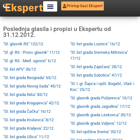
Pristup bazi Ekspert
Poslednja glasila i propisi u Ekspertu od
31.12.2012.
"Sl. glasnik RS" 122/12
"Sl. list grada Loznice" 16/12
"Sl. gl. RS - Prosv. glasnik" 11/12
"Sl. list grada Sremska Mitrovica"
17/12
"Sl. gl. RS - Međ. ugovori" 6/12
"Sl. list grada Zaječara" 28/12
"Sl. list APV" 36/12
"Sl. list grada Subotice" 47/12
"Sl. list grada Beograda" 63/12
"Sl. l. gr. Šapca i opšt. Bogatić, Vlad. i
"Sl. list grada Novog Sada" 45/12
Koc." 25/12
"Sl. list grada Niša" 83/12
"Sl. glasnik grada Požarevca" 10/12
"Sl. list grada Kragujevca" 42/12
"Sl. glasnik grada Jagodina" 17/12
"Sl. list grada Čačka" 16/12
"Sl. glasnik grada Leskovca" 30/12
"Sl. list grada Kruševca" 8/12
"Sl. glasnik grada Valjeva" 12/12
"Sl. list grada Kraljeva" 22/12
"Sl. list opština Srema" 35/12
"Sl. list grada Užica" 11/12