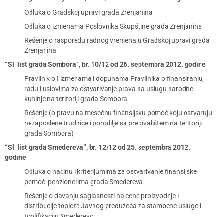
Odluka o Gradskoj upravi grada Zrenjanina
Odluka o izmenama Poslovnika Skupštine grada Zrenjanina
Rešenje o rasporedu radnog vremena u Gradskoj upravi grada
Zrenjanina
“Sl. list grada Sombora”, br. 10/12 od 26. septembra 2012. godine
Pravilnik o I izmenama i dopunama Pravilnika o finansiranju,
radu i uslovima za ostvarivanje prava na uslugu narodne
kuhinje na teritoriji grada Sombora
Rešenje (o pravu na mesečnu finansijsku pomoć koju ostvaruju
nezaposlene trudnice i porodilje sa prebivalištem na teritoriji
grada Sombora)
“Sl. list grada Smedereva”, br. 12/12 od 25. septembra 2012.
godine
Odluka o načinu i kriterijumima za ostvarivanje finansijske
pomoći penzionerima grada Smedereva
Rešenje o davanju saglasnosti na cene proizvodnje i
distribucije toplote Javnog preduzeća za stambene usluge i
toplifikaciju Smederevo