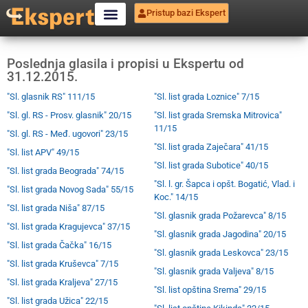
Pristup bazi Ekspert
Poslednja glasila i propisi u Ekspertu od
31.12.2015.
"Sl. glasnik RS" 111/15
"Sl. list grada Loznice" 7/15
"Sl. gl. RS - Prosv. glasnik" 20/15
"Sl. list grada Sremska Mitrovica"
11/15
"Sl. gl. RS - Međ. ugovori" 23/15
"Sl. list grada Zaječara" 41/15
"Sl. list APV" 49/15
"Sl. list grada Subotice" 40/15
"Sl. list grada Beograda" 74/15
"Sl. l. gr. Šapca i opšt. Bogatić, Vlad. i
"Sl. list grada Novog Sada" 55/15
Koc." 14/15
"Sl. list grada Niša" 87/15
"Sl. glasnik grada Požarevca" 8/15
"Sl. list grada Kragujevca" 37/15
"Sl. glasnik grada Jagodina" 20/15
"Sl. list grada Čačka" 16/15
"Sl. glasnik grada Leskovca" 23/15
"Sl. list grada Kruševca" 7/15
"Sl. glasnik grada Valjeva" 8/15
"Sl. list grada Kraljeva" 27/15
"Sl. list opština Srema" 29/15
"Sl. list grada Užica" 22/15