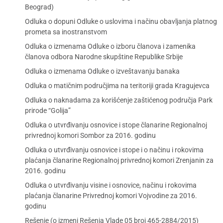
Beograd)
Odluka o dopuni Odluke o uslovima i načinu obavljanja platnog
prometa sa inostranstvom
Odluka o izmenama Odluke o izboru članova i zamenika
članova odbora Narodne skupštine Republike Srbije
Odluka o izmenama Odluke o izveštavanju banaka
Odluka o matičnim područjima na teritoriji grada Kragujevca
Odluka o naknadama za korišćenje zaštićenog područja Park
prirode “Golija”
Odluka o utvrđivanju osnovice i stope članarine Regionalnoj
privrednoj komori Sombor za 2016. godinu
Odluka o utvrđivanju osnovice i stope i o načinu i rokovima
plaćanja članarine Regionalnoj privrednoj komori Zrenjanin za
2016. godinu
Odluka o utvrđivanju visine i osnovice, načinu i rokovima
plaćanja članarine Privrednoj komori Vojvodine za 2016.
godinu
Rešenje (o izmeni Rešenja Vlade 05 broj 465-2884/2015)