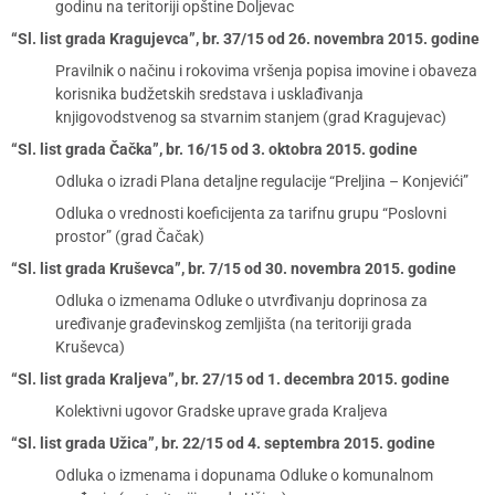
godinu na teritoriji opštine Doljevac
“Sl. list grada Kragujevca”, br. 37/15 od 26. novembra 2015. godine
Pravilnik o načinu i rokovima vršenja popisa imovine i obaveza
korisnika budžetskih sredstava i usklađivanja
knjigovodstvenog sa stvarnim stanjem (grad Kragujevac)
“Sl. list grada Čačka”, br. 16/15 od 3. oktobra 2015. godine
Odluka o izradi Plana detaljne regulacije “Preljina – Konjevići”
Odluka o vrednosti koeficijenta za tarifnu grupu “Poslovni
prostor” (grad Čačak)
“Sl. list grada Kruševca”, br. 7/15 od 30. novembra 2015. godine
Odluka o izmenama Odluke o utvrđivanju doprinosa za
uređivanje građevinskog zemljišta (na teritoriji grada
Kruševca)
“Sl. list grada Kraljeva”, br. 27/15 od 1. decembra 2015. godine
Kolektivni ugovor Gradske uprave grada Kraljeva
“Sl. list grada Užica”, br. 22/15 od 4. septembra 2015. godine
Odluka o izmenama i dopunama Odluke o komunalnom