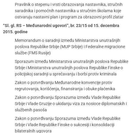
Pravilnik o stepenu i vrsti obrazovanja nastavnika, stručnih
saradnika i pomoćnih nastavnika u stručnim školama koje
ostvaruju nastavni plan i program za obrazovni profil zlatar
“Sl. gl. RS – Međunarodni ugovori”, br. 23/15 od 15. decembra
2015. godine
Memorandum o saradnji između Ministarstva unutrašnjih
poslova Republike Srbije (MUP Srbije) i Federalne migracione
službe (FMS Rusije)
Sporazum između Ministarstva unutrašnjih poslova Republike
Srbije i Ministarstva unutrašnjih poslova Republike Finske o
policijskoj saradnji u sprečavanju i borbi protiv kriminala
Zakon o potvrđivanju Međunarodne konvencije protiv
regrutovanja, korišćenja, finansiranja i obuke plaćenika
Zakon o potvrđivanju Sporazuma između Vlade Republike
Srbije i Vlade Gruzije o ukidanju viza za nosioce diplomatskih i
službenih pasoša
Zakon o potvrđivanju Sporazuma između Vlade Republike
Srbije i Vlade Republike Finske o sukcesiji i konsolidaciji
bilateralnih ugovora