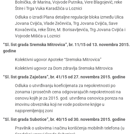
Bolnička, dr Marina, Vojvode Putnika, Vere Blagojević, reke
Štire i Trga Vuka Karadžića u Loznici
Odluka o izradi Plana detaljne regulacije bloka između Ulica
Jovana Cvijića, Vlade Zečevića, Trg Jovana Cvijića, Save
Kovačevića, reke Štire, M. Borisavljevića, Trg Jovana Cvijića i
Vojvode Mišića u Loznici
“Sl. list grada Sremska Mitrovica”, br. 11/15 od 13. novembra 2015.
godine
Kolektivni ugovor Apoteke “Sremska Mitrovica”
Kolektivni ugovor za Dom zdravlja Sremska Mitrovica
“Sl. list grada Zaječara”, br. 41/15 od 27. novembra 2015. godine
Odluka o utvrđivanju koeficijenata za nepokretnosti po
zonama i prosečnih cena odgovarajućih nepokretnosti na
osnovu kojih je za 2015. god. utvrđena osnovica poreza na
imovinu obveznika koji ne vode poslovne knjige u
najopremljenijoj zoni
“Sl. list grada Subotice”, br. 40/15 od 30. novembra 2015. godine
Pravilnik o uslovima i načinu korišćenja mobilnih telefona (u