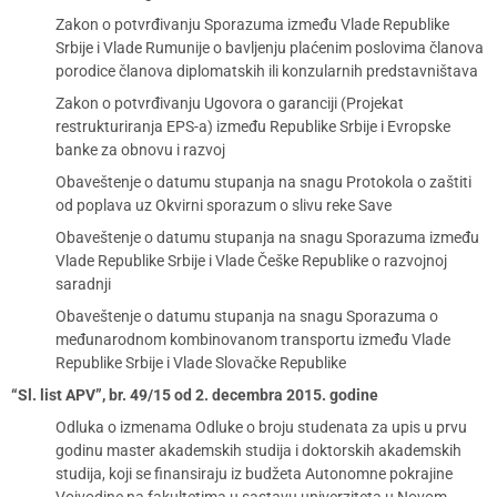
Zakon o potvrđivanju Sporazuma između Vlade Republike
Srbije i Vlade Rumunije o bavljenju plaćenim poslovima članova
porodice članova diplomatskih ili konzularnih predstavništava
Zakon o potvrđivanju Ugovora o garanciji (Projekat
restrukturiranja EPS-a) između Republike Srbije i Evropske
banke za obnovu i razvoj
Obaveštenje o datumu stupanja na snagu Protokola o zaštiti
od poplava uz Okvirni sporazum o slivu reke Save
Obaveštenje o datumu stupanja na snagu Sporazuma između
Vlade Republike Srbije i Vlade Češke Republike o razvojnoj
saradnji
Obaveštenje o datumu stupanja na snagu Sporazuma o
međunarodnom kombinovanom transportu između Vlade
Republike Srbije i Vlade Slovačke Republike
“Sl. list APV”, br. 49/15 od 2. decembra 2015. godine
Odluka o izmenama Odluke o broju studenata za upis u prvu
godinu master akademskih studija i doktorskih akademskih
studija, koji se finansiraju iz budžeta Autonomne pokrajine