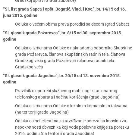
Gradskoj upravi Grada Subotice)
“Sl. list grada Šapca i opšt. Bogatić, Vlad. i Koc.”, br. 14/15 od 16.
juna 2015. godine
Odluka o većem obimu prava porodici sa decom (grad Šabac)
“Sl. glasnik grada Požarevca”, br. 8/15 od 30. septembra 2015.
godine
Odluka o izmenama Odluke o naknadama odbornika Skupštine
grada Požarevca, članova skupštinskih radnih tela, članova
Gradskog veća grada Požarevca i članova radnih tela
Gradskog veća
“Sl. glasnik grada Jagodina”, br. 20/15 od 13. novembra 2015.
godine
Pravilnik o upotrebi službenog mobilnog i stacionarnog
telefonskog aparata i načinu korišćenja (grad Jagodina)
Odluka o izmenama Odluke o lokalnim komunalnim taksama
(na teritoriji grada Jagodina)
Odluka o koeficijentima za utvrđivanje poreza na imovinu za
nepokretnosti obveznika koji vode poslovne knjige za poresku
2016. godinu (na teritoriji grada Jagodina)