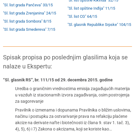
"Sl. list opštine Kikinda" 32/15
"Sl. list grada Pančeva" 33/15
"Sl. list opštine Inđija" 11/15
"Sl. list grada Zrenjanina" 24/15
"Sl. list CG" 64/15
"Sl. list grada Sombora" 8/15
"Sl. glasnik Republike Srpske" 104/15
"Sl. list grada Smedereva" 7/15
Spisak propisa po poslednjim glasilima koja se
nalaze u Ekspertu:
“Sl. glasnik RS”, br. 111/15 od 29. decembra 2015. godine
Uredba o graničnim vrednostima emisija zagađujućih materija
u vazduh iz stacionarnih izvora zagađivanja, osim postrojenja
za sagorevanje
Pravilnik o izmenama i dopunama Pravilnika o bližim uslovima,
načinu i postupku za ostvarivanje prava na refakciju plaćene
akcize na derivate nafte i biotečnosti iz člana 9. stav 1. tač. 3),
4), 5), 6) i 7) Zakona o akcizama, koji se koriste kao…