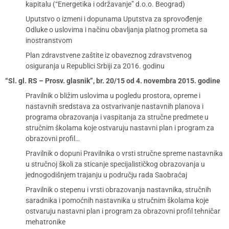
kapitalu (“Energetika i održavanje” d.o.o. Beograd)
Uputstvo o izmeni i dopunama Uputstva za sprovođenje
Odluke o uslovima i načinu obavljanja platnog prometa sa
inostranstvom
Plan zdravstvene zaštite iz obaveznog zdravstvenog
osiguranja u Republici Srbiji za 2016. godinu
“Sl. gl. RS – Prosv. glasnik”, br. 20/15 od 4. novembra 2015. godine
Pravilnik o bližim uslovima u pogledu prostora, opreme i
nastavnih sredstava za ostvarivanje nastavnih planova i
programa obrazovanja i vaspitanja za stručne predmete u
stručnim školama koje ostvaruju nastavni plan i program za
obrazovni profil…
Pravilnik o dopuni Pravilnika o vrsti stručne spreme nastavnika
u stručnoj školi za sticanje specijalističkog obrazovanja u
jednogodišnjem trajanju u području rada Saobraćaj
Pravilnik o stepenu i vrsti obrazovanja nastavnika, stručnih
saradnika i pomoćnih nastavnika u stručnim školama koje
ostvaruju nastavni plan i program za obrazovni profil tehničar
mehatronike