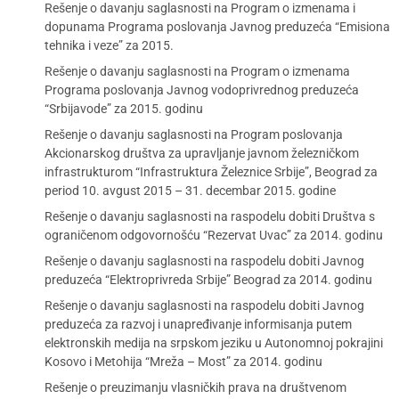
Rešenje o davanju saglasnosti na Program o izmenama i
dopunama Programa poslovanja Javnog preduzeća “Emisiona
tehnika i veze” za 2015.
Rešenje o davanju saglasnosti na Program o izmenama
Programa poslovanja Javnog vodoprivrednog preduzeća
“Srbijavode” za 2015. godinu
Rešenje o davanju saglasnosti na Program poslovanja
Akcionarskog društva za upravljanje javnom železničkom
infrastrukturom “Infrastruktura Železnice Srbije”, Beograd za
period 10. avgust 2015 – 31. decembar 2015. godine
Rešenje o davanju saglasnosti na raspodelu dobiti Društva s
ograničenom odgovornošću “Rezervat Uvac” za 2014. godinu
Rešenje o davanju saglasnosti na raspodelu dobiti Javnog
preduzeća “Elektroprivreda Srbije” Beograd za 2014. godinu
Rešenje o davanju saglasnosti na raspodelu dobiti Javnog
preduzeća za razvoj i unapređivanje informisanja putem
elektronskih medija na srpskom jeziku u Autonomnoj pokrajini
Kosovo i Metohija “Mreža – Most” za 2014. godinu
Rešenje o preuzimanju vlasničkih prava na društvenom