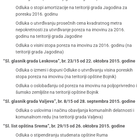
Odluka o stopi amortizacije na teritoriji grada Jagodina za
poresku 2016. godinu
Odluka o utvrđivanju prosečnih cena kvadratnog metra
nepokretnosti za utvrđivanje poreza na imovinu za 2016.
godinu na teritoriji grada Jagodine
Odluka o visini stopa poreza na imovinu za 2016. godinu (na
teritoriji grada Jagodina)
“Sl. glasnik grada Leskovca”, br. 23/15 od 22. oktobra 2015. godine
Odluka o izmeni i dopuni Odluke o utvrđivanju visina poreskih
stopa poreza na imovinu (na teritoriji opštine Bojnik)
Odluka o oslobađanju od poreza na imovinu na poljoprivredno i
šumsko zemljište na teritoriji opštine Bojnik
“Sl. glasnik grada Valjeva”, br. 8/15 od 28. septembra 2015. godine
Odluka o uslovima i načinu obavljanja komunalnih delatnosti i
komunalnom redu (na teritoriji grada Valjeva)
“Sl. list opština Srema”, br. 29/15 od 26. oktobra 2015. godine
Odluka o stipendiranju studenata opštine Ruma