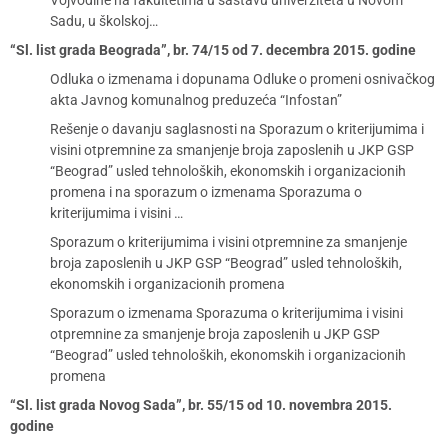
Vojvodine na fakultetima u sastavu univerziteta u Novom
Sadu, u školskoj…
“Sl. list grada Beograda”, br. 74/15 od 7. decembra 2015. godine
Odluka o izmenama i dopunama Odluke o promeni osnivačkog
akta Javnog komunalnog preduzeća “Infostan”
Rešenje o davanju saglasnosti na Sporazum o kriterijumima i
visini otpremnine za smanjenje broja zaposlenih u JKP GSP
“Beograd” usled tehnoloških, ekonomskih i organizacionih
promena i na sporazum o izmenama Sporazuma o
kriterijumima i visini …
Sporazum o kriterijumima i visini otpremnine za smanjenje
broja zaposlenih u JKP GSP “Beograd” usled tehnoloških,
ekonomskih i organizacionih promena
Sporazum o izmenama Sporazuma o kriterijumima i visini
otpremnine za smanjenje broja zaposlenih u JKP GSP
“Beograd” usled tehnoloških, ekonomskih i organizacionih
promena
“Sl. list grada Novog Sada”, br. 55/15 od 10. novembra 2015.
godine