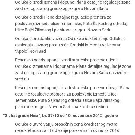
Odluka o izradi izmena i dopuna Plana detaljne regulacije zone
zaštićenog starog gradskog jezgra u Novom Sadu
Odluka o izradi Plana detaljne regulacije prostora za
poslovanje između ulice Temerinske, Puta Šajkaškog odreda,
Ulice Bajči Žilinskog i planirane pruge u Novom Sadu
Odluka o prestanku važenja Odluke o usklađivanju Odluke o
osnivanju Javnog preduzeća Gradski informativni centar
“Apolo” Novi Sad
Rešenje o nepristupanju izradi strateške procene uticaja
Odluke o izmenama i dopunama Plana detaljne regulacije zone
zaštićenog starog gradskog jezgra u Novom Sadu na životnu
sredinu
Rešenje o nepristupanju izradi strateške procene uticaja Plana
detaljne regulacije prostora za poslovanje između Ulice
Temerinske, Puta Šajkaškog odreda, Ulice Bajči Žilinskog i
planirane pruge u Novom Sadu na životnu sredinu
“Sl. list grada Niša”, br. 87/15 od 10. novembra 2015. godine
Odluka o utvrđivanju prosečnih cena kvadratnog metra
nepokretnosti za utvrđivanje poreza na imovinu za 2016.