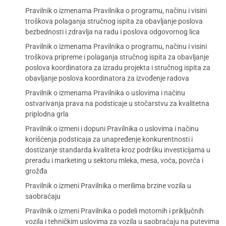
Pravilnik o izmenama Pravilnika o programu, načinu i visini
troškova polaganja stručnog ispita za obavljanje poslova
bezbednosti i zdravlja na radu i poslova odgovornog lica
Pravilnik o izmenama Pravilnika o programu, načinu i visini
troškova pripreme i polaganja stručnog ispita za obavljanje
poslova koordinatora za izradu projekta i stručnog ispita za
obavljanje poslova koordinatora za izvođenje radova
Pravilnik o izmenama Pravilnika o uslovima i načinu
ostvarivanja prava na podsticaje u stočarstvu za kvalitetna
priplodna grla
Pravilnik o izmeni i dopuni Pravilnika o uslovima i načinu
korišćenja podsticaja za unapređenje konkurentnosti i
dostizanje standarda kvaliteta kroz podršku investicijama u
preradu i marketing u sektoru mleka, mesa, voća, povrća i
grožđa
Pravilnik o izmeni Pravilnika o merilima brzine vozila u
saobraćaju
Pravilnik o izmeni Pravilnika o podeli motornih i priključnih
vozila i tehničkim uslovima za vozila u saobraćaju na putevima