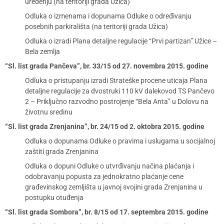
uređenju (na teritoriji grada Užica)
Odluka o izmenama i dopunama Odluke o određivanju
posebnih parkirališta (na teritoriji grada Užica)
Odluka o izradi Plana detaljne regulacije “Prvi partizan” Užice –
Bela zemlja
“Sl. list grada Pančeva”, br. 33/15 od 27. novembra 2015. godine
Odluka o pristupanju izradi Strateške procene uticaja Plana
detaljne regulacije za dvostruki 110 kV dalekovod TS Pančevo
2 – Priključno razvodno postrojenje “Bela Anta” u Dolovu na
životnu sredinu
“Sl. list grada Zrenjanina”, br. 24/15 od 2. oktobra 2015. godine
Odluka o dopunama Odluke o pravima i uslugama u socijalnoj
zaštiti grada Zrenjanina
Odluka o dopuni Odluke o utvrđivanju načina plaćanja i
odobravanju popusta za jednokratno plaćanje cene
građevinskog zemljišta u javnoj svojini grada Zrenjanina u
postupku otuđenja
“Sl. list grada Sombora”, br. 8/15 od 17. septembra 2015. godine