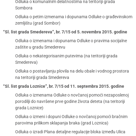
Odluka o komunalnim delatnostima na teritoriji grada
Sombora
Odluka o petim izmenama i dopunama Odluke o građevinskom
zemljištu (grad Sombor)
“Sl. list grada Smedereva”, br. 7/15 od 5. novembra 2015. godine
Odluka o izmenama i dopunama Odluke o pravima socijalne
zaštite u gradu Smederevu
Odluka o nekategorisanim putevima (na teritoriji grada
Smedereva)
Odluka o postavljanju plovila na delu obale i vodnog prostora
na teritoriji grada Smedereva
“Sl. list grada Loznice”, br. 7/15 od 11. septembra 2015. godine
Odluka o izmenama Odluke o novčanoj pomoći nezaposlenoj
porodilji do navršene prve godine života deteta (na teritoriji
grada Loznice)
Odluka o izmeni i dopuni Odluke o novčanoj pomoći bračnim
parovima prilikom sklapanja braka (grad Loznica)
Odluka o izradi Plana detaljne regulacije bloka između Ulica