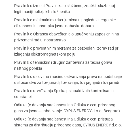
Pravilnik o izmeni Pravilnika o službenoj znački i službenoj
legitimaciji policijskih službenika
Pravilnik o minimalnim kriterijumima u pogledu energetske
efikasnosti u postupku javne nabavke dobara
Pravilnik o Obrascu obaveštenja o upućivanju zaposlenih na
privremeni rad u inostranstvo
Pravilnik o preventivnim merama za bezbedan i zdrav rad pri
izlaganju elektromagnetskom polju
Pravilnik o tehničkim i drugim zahtevima za tečna goriva
naftnog porekla
Pravilnik o uslovima i načinu ostvarivanja prava na podsticaje
u stočarstvu za tov junadi, tov svinja, tov jagnjadi i tov jaradi
Pravilnik o utvrđivanju Spiska psihoaktivnih kontrolisanih
supstanci
Odluka (o davanju saglasnosti na Odluku o ceni prirodnog
gasa za javno snabdevanje, CYRUS ENERGY d.o.o. Beograd)
Odluka (o davanju saglasnosti na Odluku o ceni pristupa
sistemu za distribuciju prirodnog gasa, CYRUS ENERGY d.o.o.