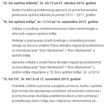
“Sl. list opštine Kikinda”, br. 32/15 od 27. oktobra 2015. godine
Aneks Posebnog kolektivnog ugovora za javna komunalna
preduzeća opštine Kikinda za period 2015 – 2017. godine
“Sl. list opštine Inđija”, br. 11/15 od 14. septembra 2015. godine
Odluka o uvođenju nediskriminatorne rodne terminologije u
akte svih organa opštine Inđija
Rešenje o pristupanju izradi izveštaja o strateškoj proceni
uticaja na životnu sredinu Plana detaljne regulacije podsistema
za navodnjavanje “Stari Slankamen” i “Novi Slankamen” u
opštini Inđija
Ispravka Odluke o izradi Plana detaljne regulacije podsistema
za navodnjavanje “Stari Slankamen” i “Novi Slankamen” u
opštini Inđija objavljene u “Sl. listu opštine Inđija”, br. 4/2014
“Sl. list CG”, br. 64/15 od 12. novembra 2015. godine
Pravilnik o bližim uslovima u pogledu prostora, kadra i opreme
koje moraju da ispunjavaju ovlašćene zdravstvene ustanove i
pravna lica koja obavljaju pojedine poslove u vezi uzimanja i
presađivanja tkiva i ćelija, kao i mjerama i aktivnostima za…