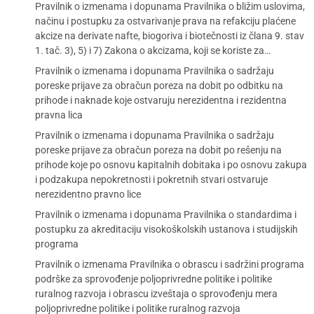
Pravilnik o izmenama i dopunama Pravilnika o bližim uslovima,
načinu i postupku za ostvarivanje prava na refakciju plaćene
akcize na derivate nafte, biogoriva i biotečnosti iz člana 9. stav
1. tač. 3), 5) i 7) Zakona o akcizama, koji se koriste za…
Pravilnik o izmenama i dopunama Pravilnika o sadržaju
poreske prijave za obračun poreza na dobit po odbitku na
prihode i naknade koje ostvaruju nerezidentna i rezidentna
pravna lica
Pravilnik o izmenama i dopunama Pravilnika o sadržaju
poreske prijave za obračun poreza na dobit po rešenju na
prihode koje po osnovu kapitalnih dobitaka i po osnovu zakupa
i podzakupa nepokretnosti i pokretnih stvari ostvaruje
nerezidentno pravno lice
Pravilnik o izmenama i dopunama Pravilnika o standardima i
postupku za akreditaciju visokoškolskih ustanova i studijskih
programa
Pravilnik o izmenama Pravilnika o obrascu i sadržini programa
podrške za sprovođenje poljoprivredne politike i politike
ruralnog razvoja i obrascu izveštaja o sprovođenju mera
poljoprivredne politike i politike ruralnog razvoja