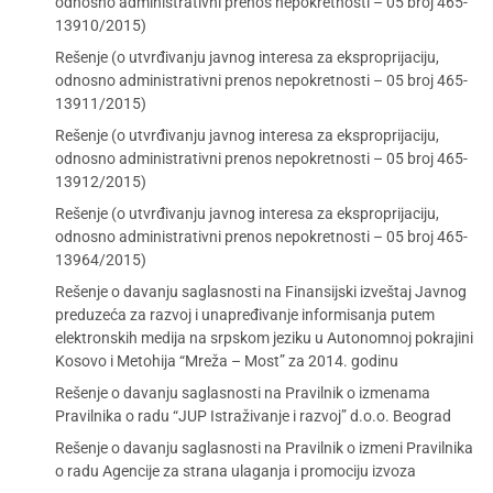
odnosno administrativni prenos nepokretnosti – 05 broj 465-
13910/2015)
Rešenje (o utvrđivanju javnog interesa za eksproprijaciju,
odnosno administrativni prenos nepokretnosti – 05 broj 465-
13911/2015)
Rešenje (o utvrđivanju javnog interesa za eksproprijaciju,
odnosno administrativni prenos nepokretnosti – 05 broj 465-
13912/2015)
Rešenje (o utvrđivanju javnog interesa za eksproprijaciju,
odnosno administrativni prenos nepokretnosti – 05 broj 465-
13964/2015)
Rešenje o davanju saglasnosti na Finansijski izveštaj Javnog
preduzeća za razvoj i unapređivanje informisanja putem
elektronskih medija na srpskom jeziku u Autonomnoj pokrajini
Kosovo i Metohija “Mreža – Most” za 2014. godinu
Rešenje o davanju saglasnosti na Pravilnik o izmenama
Pravilnika o radu “JUP Istraživanje i razvoj” d.o.o. Beograd
Rešenje o davanju saglasnosti na Pravilnik o izmeni Pravilnika
o radu Agencije za strana ulaganja i promociju izvoza