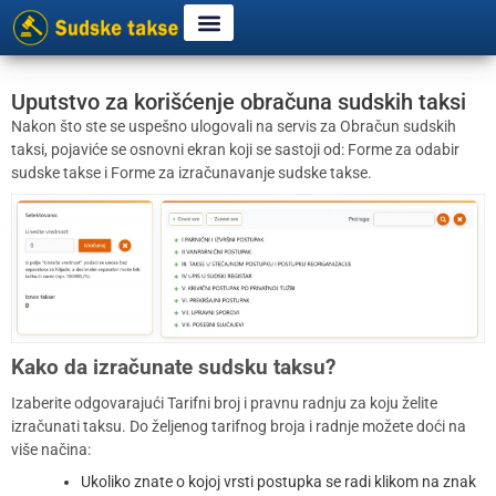
Uputstvo za korišćenje obračuna sudskih taksi
Nakon što ste se uspešno ulogovali na servis za Obračun sudskih
taksi, pojaviće se osnovni ekran koji se sastoji od: Forme za odabir
sudske takse i Forme za izračunavanje sudske takse.
Kako da izračunate sudsku taksu?
Izaberite odgovarajući Tarifni broj i pravnu radnju za koju želite
izračunati taksu. Do željenog tarifnog broja i radnje možete doći na
više načina:
Ukoliko znate o kojoj vrsti postupka se radi klikom na znak