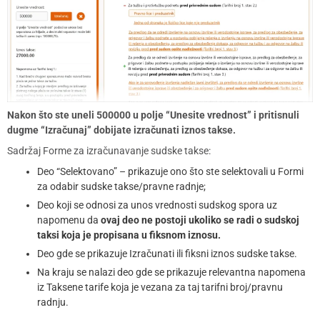
Nakon što ste uneli 500000 u polje “Unesite vrednost” i pritisnuli
dugme “Izračunaj” dobijate izračunati iznos takse.
Sadržaj Forme za izračunavanje sudske takse:
Deo “Selektovano” – prikazuje ono što ste selektovali u Formi
za odabir sudske takse/pravne radnje;
Deo koji se odnosi za unos vrednosti sudskog spora uz
napomenu da
ovaj deo ne postoji ukoliko se radi o sudskoj
taksi koja je propisana u fiksnom iznosu.
Deo gde se prikazuje Izračunati ili fiksni iznos sudske takse.
Na kraju se nalazi deo gde se prikazuje relevantna napomena
iz Taksene tarife koja je vezana za taj tarifni broj/pravnu
radnju.