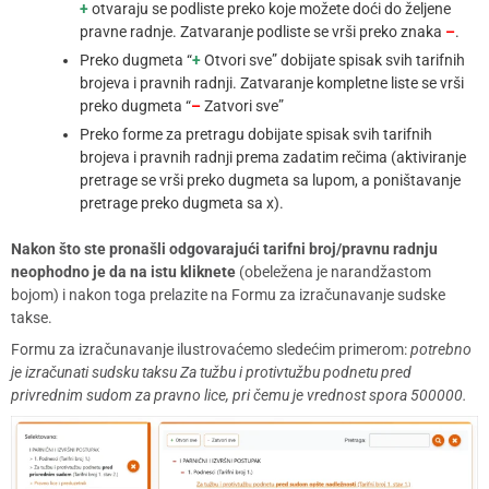
+
otvaraju se podliste preko koje možete doći do željene
pravne radnje. Zatvaranje podliste se vrši preko znaka
–
.
Preko dugmeta “
+
Otvori sve” dobijate spisak svih tarifnih
brojeva i pravnih radnji. Zatvaranje kompletne liste se vrši
preko dugmeta “
–
Zatvori sve”
Preko forme za pretragu dobijate spisak svih tarifnih
brojeva i pravnih radnji prema zadatim rečima (aktiviranje
pretrage se vrši preko dugmeta sa lupom, a poništavanje
pretrage preko dugmeta sa x).
Nakon što ste pronašli odgovarajući tarifni broj/pravnu radnju
neophodno je da na istu kliknete
(obeležena je narandžastom
bojom) i nakon toga prelazite na Formu za izračunavanje sudske
takse.
Formu za izračunavanje ilustrovaćemo sledećim primerom:
potrebno
je izračunati sudsku taksu Za tužbu i protivtužbu podnetu pred
privrednim sudom za pravno lice, pri čemu je vrednost spora 500000.